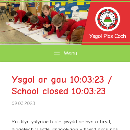
Skip
to
content
Menu
Ysgol ar gau 10:03:23 /
School closed 10:03:23
09.03.2023
Yn dilyn ystyriaeth o’r tywydd ar hyn o bryd,
diogelwch y safle, rhagolygon y tywdd dros nos