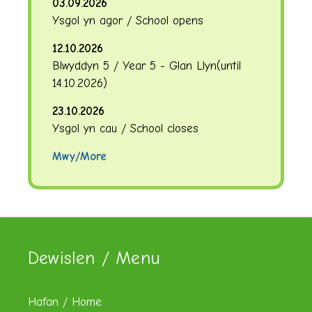
03.09.2026
Ysgol yn agor / School opens
12.10.2026
Blwyddyn 5 / Year 5 - Glan Llyn
(until
14.10.2026
)
23.10.2026
Ysgol yn cau / School closes
Mwy/More
Dewislen / Menu
Hafan / Home