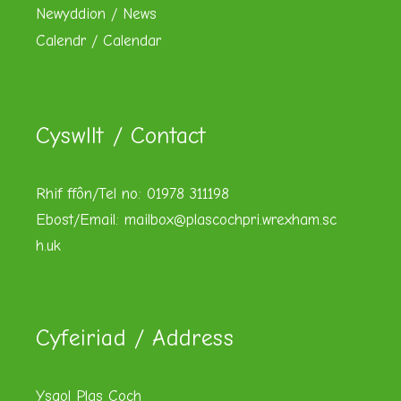
Newyddion / News
Calendr / Calendar
Cyswllt / Contact
Rhif ffôn/Tel no: 01978 311198
Ebost/Email:
mailbox@plascochpri.wrexham.sc
h.uk
Cyfeiriad / Address
Ysgol Plas Coch