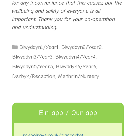
for any inconvenience that this causes, but the
wellbeing and safety of everyone is all
important. Thank you for your co-operation
and understanding.
Categories
Blwyddyn1/Year1
,
Blwyddyn2/Year2
,
Blwyddyn3/Year3
,
Blwyddyn4/Year4
,
Blwyddyn5/Year5
,
Blwyddyn6/Year6
,
Derbyn/Reception
,
Meithrin/Nursery
Ein app / Our app
schoolsays.co.uk/plascoch