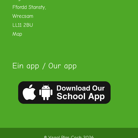
Ffordd Stansty,
Wrecsam
LL11 2BU
Map
Ein app / Our app
© Ysgol Plas Coch 2026