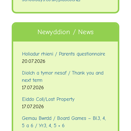
Newyddion / News
Holiadur rhieni / Parents questionnaire
20.07.2026
Diolch a tymor nesaf / Thank you and
next term
17.07.2026
Eiddo Coll/Lost Property
17.07.2026
Gemau Bwrdd / Board Games – Bl.3, 4,
5 a 6 / Yr.3, 4, 5 + 6