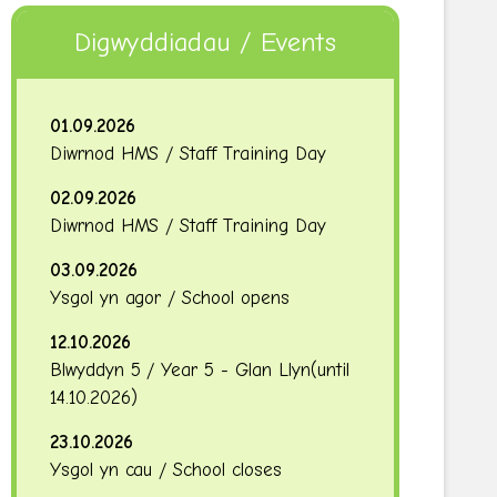
Digwyddiadau / Events
01.09.2026
Diwrnod HMS / Staff Training Day
02.09.2026
Diwrnod HMS / Staff Training Day
03.09.2026
Ysgol yn agor / School opens
12.10.2026
Blwyddyn 5 / Year 5 - Glan Llyn
(until
14.10.2026
)
23.10.2026
Ysgol yn cau / School closes