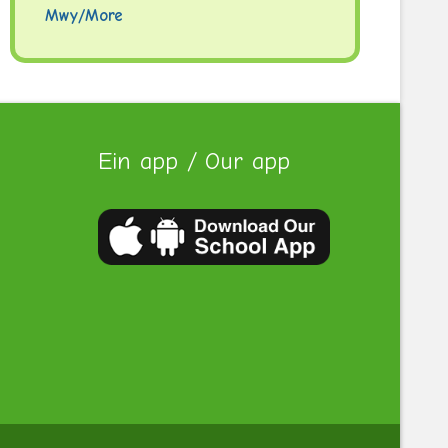
Mwy/More
Ein app / Our app