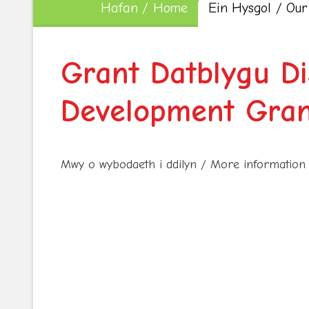
Hafan / Home
Ein Hysgol / Our
Grant Datblygu Di
Development Gran
Mwy o wybodaeth i ddilyn / More information 