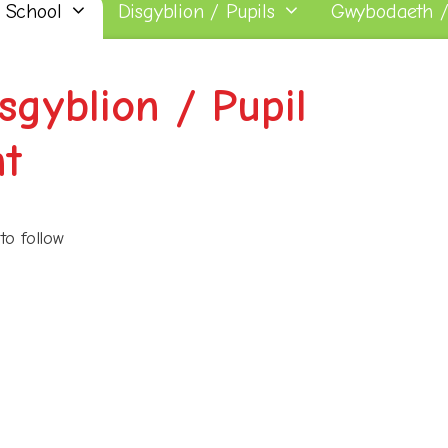
 School
Disgyblion / Pupils
Gwybodaeth /
sgyblion / Pupil
t
to follow