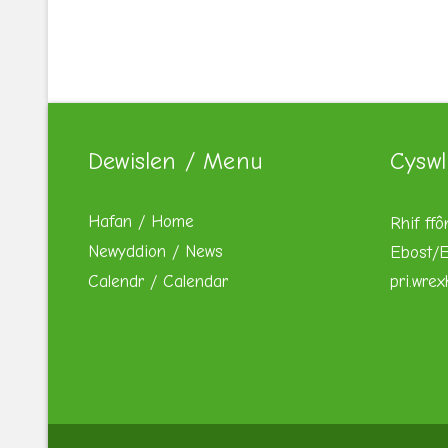
Dewislen / Menu
Cyswl
Hafan / Home
Rhif ffô
Newyddion / News
Ebost/E
Calendr / Calendar
pri.wre