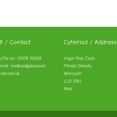
lt / Contact
Cyfeiriad / Address
n/Tel no: 01978 311198
Ysgol Plas Coch
mail:
mailbox@plascoch
Ffordd Stansty,
xham.sch.uk
Wrecsam
LL11 2BU
Map