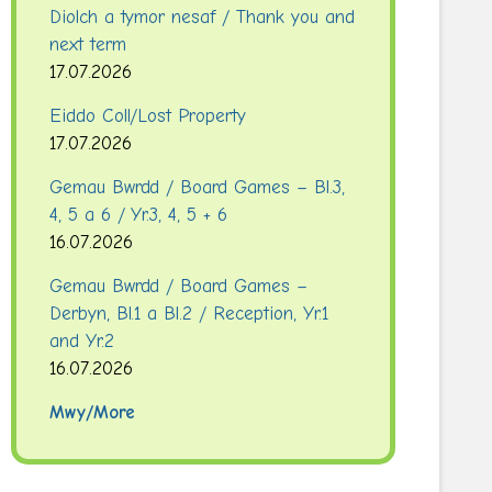
Diolch a tymor nesaf / Thank you and
next term
17.07.2026
Eiddo Coll/Lost Property
17.07.2026
Gemau Bwrdd / Board Games – Bl.3,
4, 5 a 6 / Yr.3, 4, 5 + 6
16.07.2026
Gemau Bwrdd / Board Games –
Derbyn, Bl.1 a Bl.2 / Reception, Yr.1
and Yr.2
16.07.2026
Mwy/More