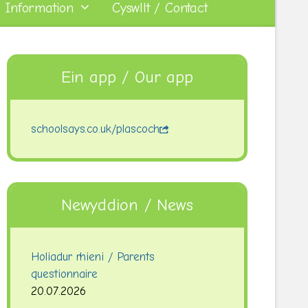
 Information
Cyswllt / Contact
Ein app / Our app
schoolsays.co.uk/plascoch
Newyddion / News
Holiadur rhieni / Parents
questionnaire
20.07.2026