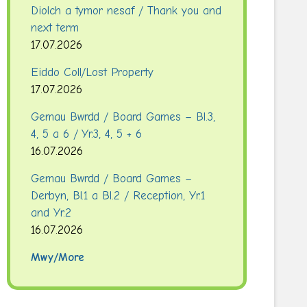
Diolch a tymor nesaf / Thank you and
next term
17.07.2026
Eiddo Coll/Lost Property
17.07.2026
Gemau Bwrdd / Board Games – Bl.3,
4, 5 a 6 / Yr.3, 4, 5 + 6
16.07.2026
Gemau Bwrdd / Board Games –
Derbyn, Bl.1 a Bl.2 / Reception, Yr.1
and Yr.2
16.07.2026
Mwy/More