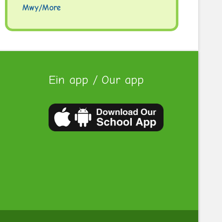
Mwy/More
Ein app / Our app