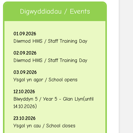
Digwyddiadau / Events
01.09.2026
Diwrnod HMS / Staff Training Day
02.09.2026
Diwrnod HMS / Staff Training Day
03.09.2026
Ysgol yn agor / School opens
12.10.2026
Blwyddyn 5 / Year 5 - Glan Llyn
(until
14.10.2026
)
23.10.2026
Ysgol yn cau / School closes