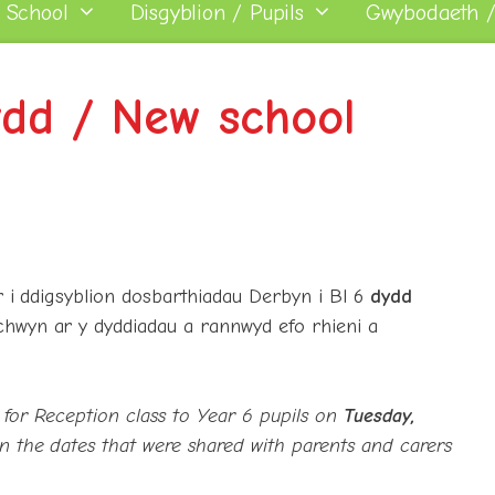
 School
Disgyblion / Pupils
Gwybodaeth /
dd / New school
r i ddigsyblion dosbarthiadau Derbyn i Bl 6
dydd
ychwyn ar y dyddiadau a rannwyd efo rhieni a
for Reception class to Year 6 pupils on
Tuesday,
on the dates that were shared with parents and carers