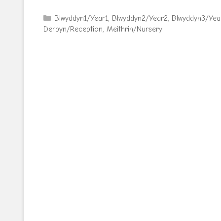
Categories
Blwyddyn1/Year1
,
Blwyddyn2/Year2
,
Blwyddyn3/Yea
Derbyn/Reception
,
Meithrin/Nursery