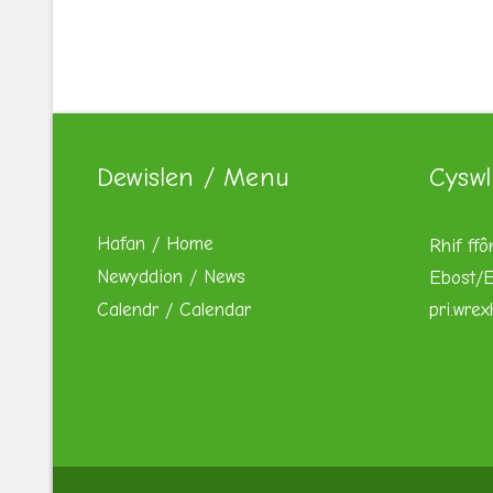
Dewislen / Menu
Cyswl
Hafan / Home
Rhif ffô
Newyddion / News
Ebost/E
Calendr / Calendar
pri.wre