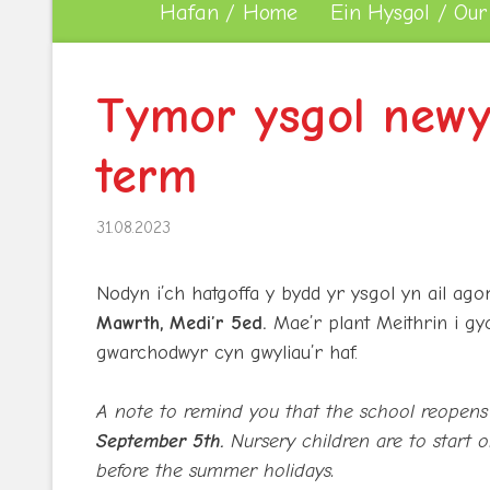
Hafan / Home
Ein Hysgol / Our
Tymor ysgol newy
term
31.08.2023
Nodyn i’ch hatgoffa y bydd yr ysgol yn ail ago
Mawrth, Medi’r 5ed.
Mae’r plant Meithrin i g
gwarchodwyr cyn gwyliau’r haf.
A note to remind you that the school reopens 
September 5th.
Nursery children are to start 
before the summer holidays.