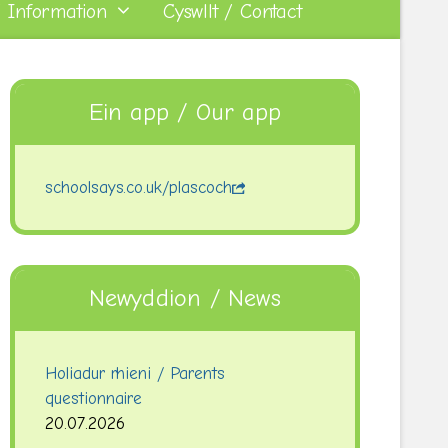
 Information
Cyswllt / Contact
Ein app / Our app
schoolsays.co.uk/plascoch
Newyddion / News
Holiadur rhieni / Parents
questionnaire
20.07.2026