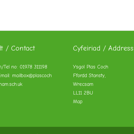
lt / Contact
Cyfeiriad / Address
n/Tel no: 01978 311198
Ysgol Plas Coch
mail:
mailbox@plascoch
Ffordd Stansty,
xham.sch.uk
Wrecsam
LL11 2BU
Map