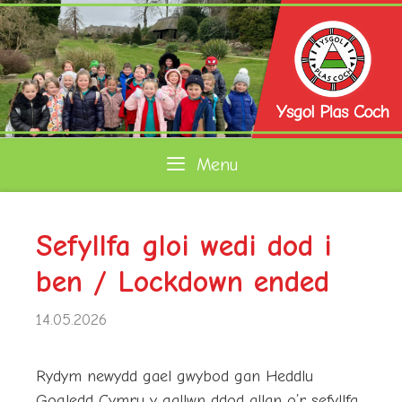
Skip
to
content
Menu
Sefyllfa gloi wedi dod i
ben / Lockdown ended
14.05.2026
Rydym newydd gael gwybod gan Heddlu
Gogledd Cymru y gallwn ddod allan o’r sefyllfa