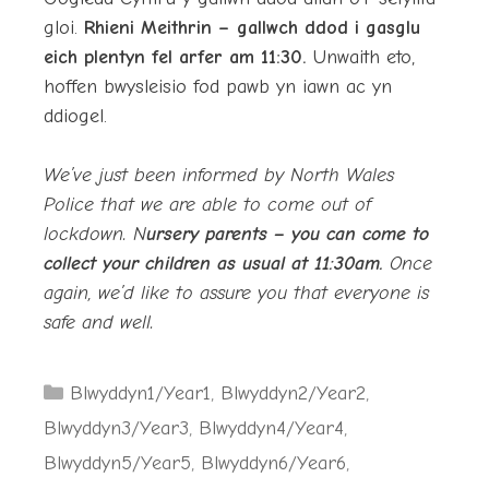
gloi.
Rhieni Meithrin – gallwch ddod i gasglu
eich plentyn fel arfer am 11:30.
Unwaith eto,
hoffen bwysleisio fod pawb yn iawn ac yn
ddiogel.
We’ve just been informed by North Wales
Police that we are able to come out of
lockdown. N
ursery parents – you can come to
collect your children as usual at 11:30am.
Once
again, we’d like to assure you that everyone is
safe and well.
Categories
Blwyddyn1/Year1
,
Blwyddyn2/Year2
,
Blwyddyn3/Year3
,
Blwyddyn4/Year4
,
Blwyddyn5/Year5
,
Blwyddyn6/Year6
,