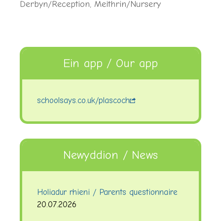
Derbyn/Reception
,
Meithrin/Nursery
Ein app / Our app
schoolsays.co.uk/plascoch
Newyddion / News
Holiadur rhieni / Parents questionnaire
20.07.2026