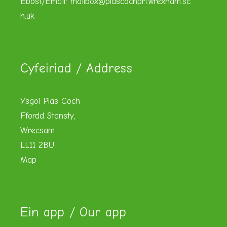
Ebost/Email:
mailbox@plascochpri.wrexham.sc
h.uk
Cyfeiriad / Address
Ysgol Plas Coch
Ffordd Stansty,
Wrecsam
LL11 2BU
Map
Ein app / Our app