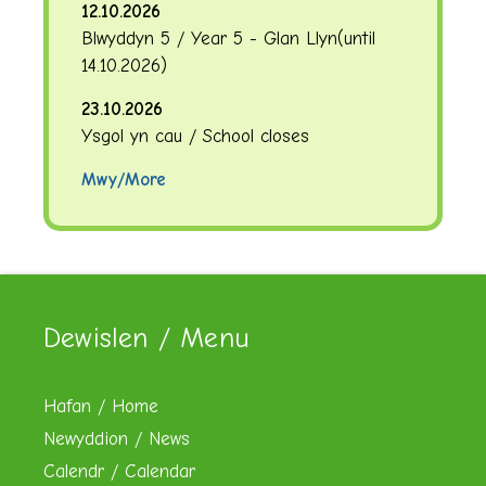
12.10.2026
Blwyddyn 5 / Year 5 - Glan Llyn
(until
14.10.2026
)
23.10.2026
Ysgol yn cau / School closes
Mwy/More
Dewislen / Menu
Hafan / Home
Newyddion / News
Calendr / Calendar