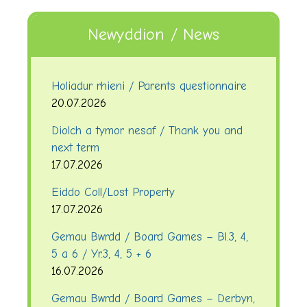
Newyddion / News
Holiadur rhieni / Parents questionnaire
20.07.2026
Diolch a tymor nesaf / Thank you and
next term
17.07.2026
Eiddo Coll/Lost Property
17.07.2026
Gemau Bwrdd / Board Games – Bl.3, 4,
5 a 6 / Yr.3, 4, 5 + 6
16.07.2026
Gemau Bwrdd / Board Games – Derbyn,