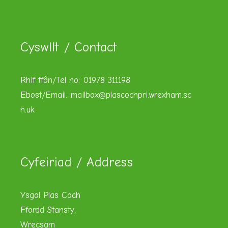
Cyswllt / Contact
Rhif ffôn/Tel no: 01978 311198
Ebost/Email:
mailbox@plascochpri.wrexham.sc
h.uk
Cyfeiriad / Address
Ysgol Plas Coch
Ffordd Stansty,
Wrecsam