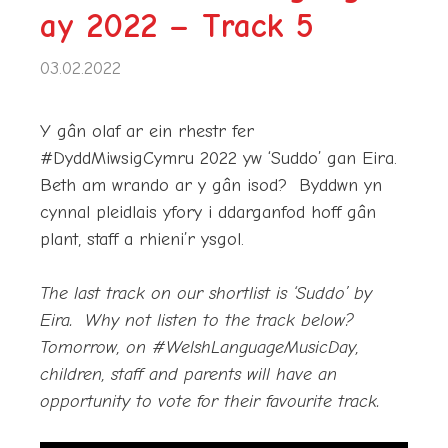
ay 2022 – Track 5
03.02.2022
Y gân olaf ar ein rhestr fer
#DyddMiwsigCymru 2022 yw ‘Suddo’ gan Eira.
Beth am wrando ar y gân isod? Byddwn yn
cynnal pleidlais yfory i ddarganfod hoff gân
plant, staff a rhieni’r ysgol.
The last track on our shortlist is ‘Suddo’ by
Eira. Why not listen to the track below?
Tomorrow, on #WelshLanguageMusicDay,
children, staff and parents will have an
opportunity to vote for their favourite track.