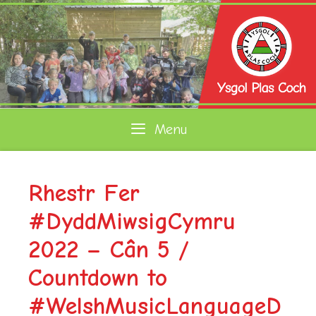
Skip
to
content
Menu
Rhestr Fer
#DyddMiwsigCymru
2022 – Cân 5 /
Countdown to
#WelshMusicLanguageD