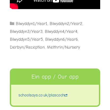
Categories
Blwyddyn1/Year1
,
Blwyddyn2/Year2
,
Blwyddyn3/Year3
,
Blwyddyn4/Year4
,
Blwyddyn5/Year5
,
Blwyddyn6/Year6
,
Derbyn/Reception
,
Meithrin/Nursery
Ein app / Our app
schoolsays.co.uk/plascoch