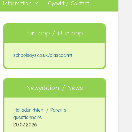
 Information
Cyswllt / Contact
Ein app / Our app
schoolsays.co.uk/plascoch
Newyddion / News
Holiadur rhieni / Parents
questionnaire
20.07.2026