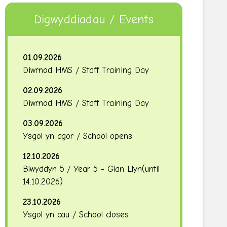
Digwyddiadau / Events
01.09.2026
Diwrnod HMS / Staff Training Day
02.09.2026
Diwrnod HMS / Staff Training Day
03.09.2026
Ysgol yn agor / School opens
12.10.2026
Blwyddyn 5 / Year 5 - Glan Llyn
(until
14.10.2026
)
23.10.2026
Ysgol yn cau / School closes