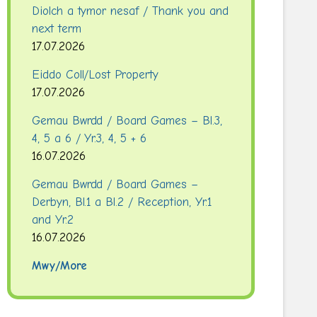
Diolch a tymor nesaf / Thank you and
next term
17.07.2026
Eiddo Coll/Lost Property
17.07.2026
Gemau Bwrdd / Board Games – Bl.3,
4, 5 a 6 / Yr.3, 4, 5 + 6
16.07.2026
Gemau Bwrdd / Board Games –
Derbyn, Bl.1 a Bl.2 / Reception, Yr.1
and Yr.2
16.07.2026
Mwy/More