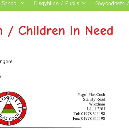
 School
Disgyblion / Pupils
Gwybodaeth /
 / Children in Need
Angen!
!