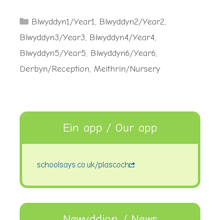
Categories
Blwyddyn1/Year1
,
Blwyddyn2/Year2
,
Blwyddyn3/Year3
,
Blwyddyn4/Year4
,
Blwyddyn5/Year5
,
Blwyddyn6/Year6
,
Derbyn/Reception
,
Meithrin/Nursery
Ein app / Our app
schoolsays.co.uk/plascoch
Newyddion / News