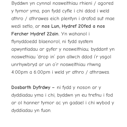
Byddwn yn cynnal nosweithiau rhieni / agored
y tymor yma, pan fydd cyfle i chi ddod i weld
athro / athrawes eich plentyn i drafod sut mae
wedi setlo, ar
nos Lun, Hydref 20fed a nos
Fercher Hydref 22ain.
Yn wahanol i
flynyddoedd blaenorol, ni fydd system
apwyntiadau ar gyfer y nosweithiau; byddant yn
noswethiau ‘drop in’ pan allwch ddod i’r ysgol
unrhywbryd ar un o’r nosweithiau rhwng
4:00pm a 6:00pm i weld yr athro / athrawes.
Dosbarth Dyfrdwy –
ni fydd y noson ar y
dyddiadau yma i chi, byddwn yn eu trefnu i fod
ar ol hanner tymor ac yn gadael i chi wybod y
dyddiadau yn fuan.