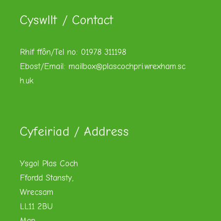
Cyswllt / Contact
Rhif ffôn/Tel no: 01978 311198
Ebost/Email:
mailbox@plascochpri.wrexham.sc
h.uk
Cyfeiriad / Address
Ysgol Plas Coch
Ffordd Stansty,
Wrecsam
LL11 2BU
Map