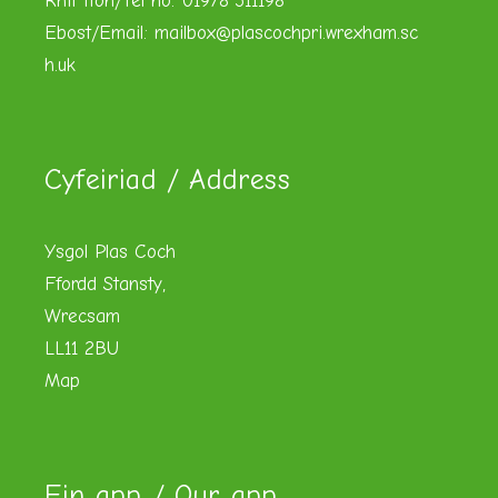
Rhif ffôn/Tel no: 01978 311198
Ebost/Email:
mailbox@plascochpri.wrexham.sc
h.uk
Cyfeiriad / Address
Ysgol Plas Coch
Ffordd Stansty,
Wrecsam
LL11 2BU
Map
Ein app / Our app