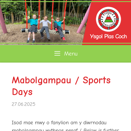
Skip
to
content
Menu
Mabolgampau / Sports
Days
27.06.2025
Isod mae mwy o fanylion am y diwrnodau
mabolgampau wythnos nesaf /
Below is further