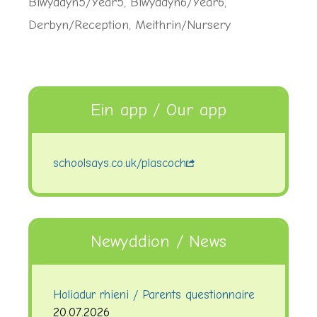
Blwyddyn5/Year5
,
Blwyddyn6/Year6
,
Derbyn/Reception
,
Meithrin/Nursery
Ein app / Our app
schoolsays.co.uk/plascoch
Newyddion / News
Holiadur rhieni / Parents questionnaire
20.07.2026