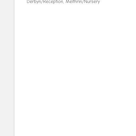
Derbyn/Reception
,
Meithrin/Nursery