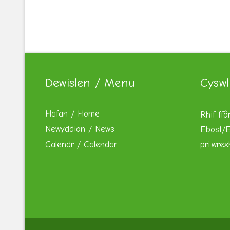
Dewislen / Menu
Cyswl
Hafan / Home
Rhif ffô
Newyddion / News
Ebost/E
Calendr / Calendar
pri.wre