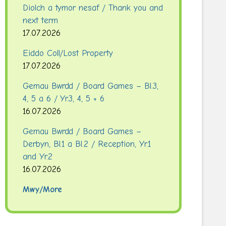
Diolch a tymor nesaf / Thank you and
next term
17.07.2026
Eiddo Coll/Lost Property
17.07.2026
Gemau Bwrdd / Board Games – Bl.3,
4, 5 a 6 / Yr.3, 4, 5 + 6
16.07.2026
Gemau Bwrdd / Board Games –
Derbyn, Bl.1 a Bl.2 / Reception, Yr.1
and Yr.2
16.07.2026
Mwy/More