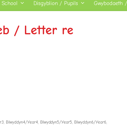
 School
Disgyblion / Pupils
Gwybodaeth /
b / Letter re
r3
,
Blwyddyn4/Year4
,
Blwyddyn5/Year5
,
Blwyddyn6/Year6
,