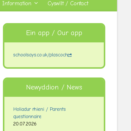
 Information
Cyswllt / Contact
Ein app / Our app
schoolsays.co.uk/plascoch
Newyddion / News
Holiadur rhieni / Parents
questionnaire
20.07.2026