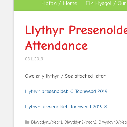
Hafan / Home
Ein Hysgol / Our
Llythyr Presenolde
Attendance
05.11.2019
Gweler y llythyr / See attached letter
Llythyr presenoldeb C Tachwedd 2019
Llythyr presenoldeb Tachwedd 2019 S
Categories
Blwyddyn1/Year1
,
Blwyddyn2/Year2
,
Blwyddyn3/Yea