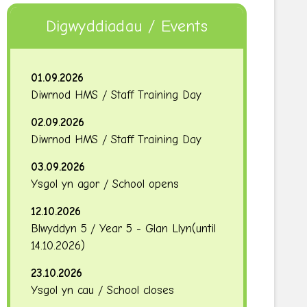
Digwyddiadau / Events
01.09.2026
Diwrnod HMS / Staff Training Day
02.09.2026
Diwrnod HMS / Staff Training Day
03.09.2026
Ysgol yn agor / School opens
12.10.2026
Blwyddyn 5 / Year 5 - Glan Llyn
(until
14.10.2026
)
23.10.2026
Ysgol yn cau / School closes