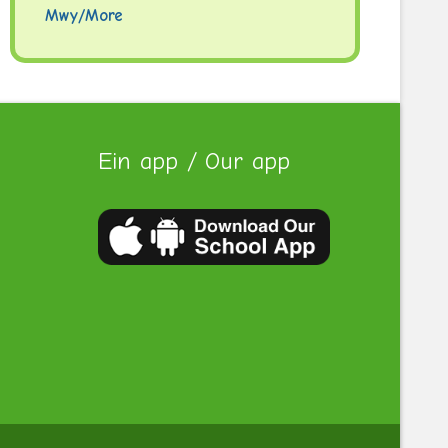
Mwy/More
Ein app / Our app