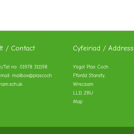
lt / Contact
Cyfeiriad / Address
n/Tel no: 01978 311198
Ysgol Plas Coch
mail:
mailbox@plascoch
Ffordd Stansty,
xham.sch.uk
Wrecsam
LL11 2BU
Map