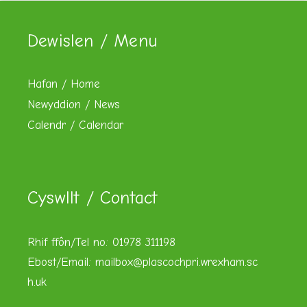
Dewislen / Menu
Hafan / Home
Newyddion / News
Calendr / Calendar
Cyswllt / Contact
Rhif ffôn/Tel no: 01978 311198
Ebost/Email:
mailbox@plascochpri.wrexham.sc
h.uk