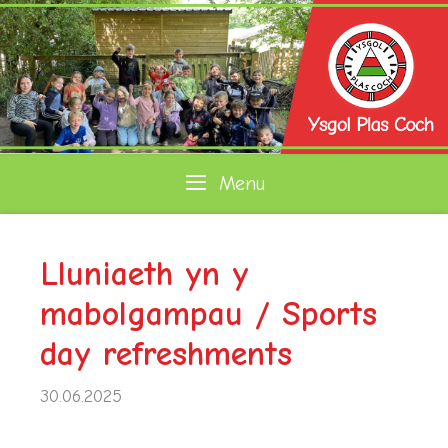
Skip
to
content
Menu
Lluniaeth yn y
mabolgampau / Sports
day refreshments
30.06.2025