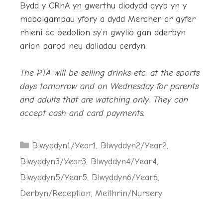
Bydd y CRhA yn gwerthu diodydd ayyb yn y
mabolgampau yfory a dydd Mercher ar gyfer
rhieni ac oedolion sy’n gwylio gan dderbyn
arian parod neu daliadau cerdyn.
The PTA will be selling drinks etc. at the sports
days tomorrow and on Wednesday for parents
and adults that are watching only. They can
accept cash and card payments.
Categories
Blwyddyn1/Year1
,
Blwyddyn2/Year2
,
Blwyddyn3/Year3
,
Blwyddyn4/Year4
,
Blwyddyn5/Year5
,
Blwyddyn6/Year6
,
Derbyn/Reception
,
Meithrin/Nursery