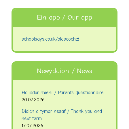
Ein app / Our app
schoolsays.co.uk/plascoch
Newyddion / News
Holiadur rhieni / Parents questionnaire
20.07.2026
Diolch a tymor nesaf / Thank you and
next term
17.07.2026