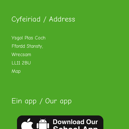
Cyfeiriad / Address
Ysgol Plas Coch
Ffordd Stansty,
Wrecsam
LL11 2BU
Map
Ein app / Our app