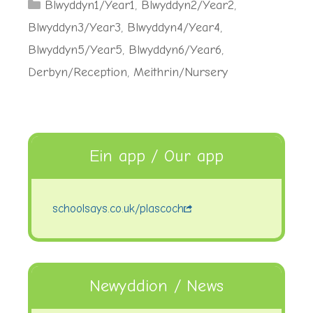
Categories
Blwyddyn1/Year1
,
Blwyddyn2/Year2
,
Blwyddyn3/Year3
,
Blwyddyn4/Year4
,
Blwyddyn5/Year5
,
Blwyddyn6/Year6
,
Derbyn/Reception
,
Meithrin/Nursery
Ein app / Our app
schoolsays.co.uk/plascoch
Newyddion / News