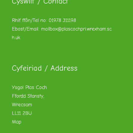
Cyswllt / Contact
Rhif ffôn/Tel no: 01978 311198
Ebost/Email:
mailbox@plascochpri.wrexham.sc
h.uk
Cyfeiriad / Address
Ysgol Plas Coch
Ffordd Stansty,
Wrecsam
LL11 2BU
Map