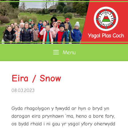
Skip
to
content
Menu
Eira / Snow
08.03.2023
Gyda rhagolygon y tywydd ar hyn o bryd yn
darogan eira prynhawn ‘ma, heno a bore fory,
os bydd rhaid i ni gau yr ysgol yfory oherwydd