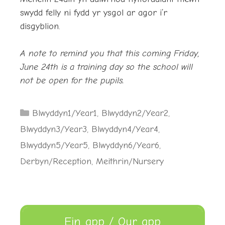
swydd felly ni fydd yr ysgol ar agor i’r
disgyblion.
A note to remind you that this coming Friday,
June 24th is a training day so the school will
not be open for the pupils.
Categories
Blwyddyn1/Year1
,
Blwyddyn2/Year2
,
Blwyddyn3/Year3
,
Blwyddyn4/Year4
,
Blwyddyn5/Year5
,
Blwyddyn6/Year6
,
Derbyn/Reception
,
Meithrin/Nursery
Ein app / Our app