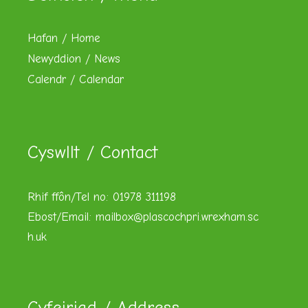
Hafan / Home
Newyddion / News
Calendr / Calendar
Cyswllt / Contact
Rhif ffôn/Tel no: 01978 311198
Ebost/Email:
mailbox@plascochpri.wrexham.sc
h.uk