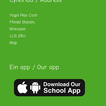
Cyfeiriad / Address
Ysgol Plas Coch
Ffordd Stansty,
Wrecsam
LL11 2BU
Map
Ein app / Our app