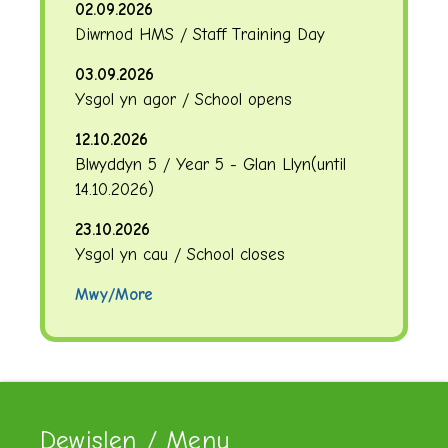
02.09.2026
Diwrnod HMS / Staff Training Day
03.09.2026
Ysgol yn agor / School opens
12.10.2026
Blwyddyn 5 / Year 5 - Glan Llyn
(until
14.10.2026
)
23.10.2026
Ysgol yn cau / School closes
Mwy/More
Dewislen / Menu