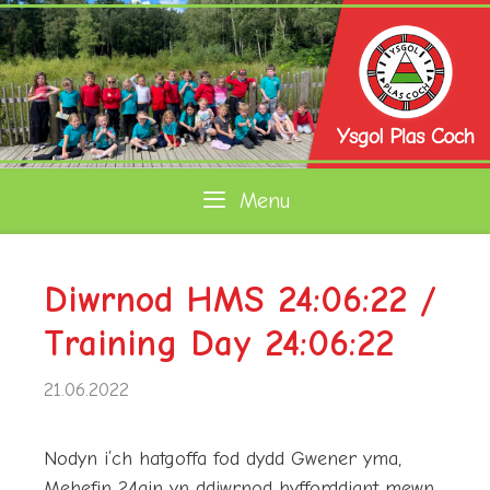
Skip
to
content
Menu
Diwrnod HMS 24:06:22 /
Training Day 24:06:22
21.06.2022
Nodyn i’ch hatgoffa fod dydd Gwener yma,
Mehefin 24ain yn ddiwrnod hyfforddiant mewn