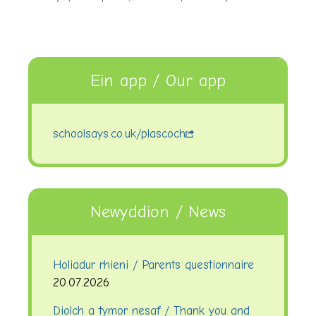
Ein app / Our app
schoolsays.co.uk/plascoch
Newyddion / News
Holiadur rhieni / Parents questionnaire
20.07.2026
Diolch a tymor nesaf / Thank you and