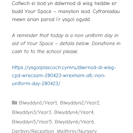
Cofiwch ei bod yn ddiwrnod di wisg heddiw er
budd Your Space – manylion isod. Cyfraniadau
mewn arian parod i’r ysgol ogydd
A reminder that today is a non uniform day in
aid of Your Space – details below. Donations in
cash to to the school please.
https://ysgolplascoch.cymru/diwrnod-di-wisg-
cpd-wrecsam-280423-wrexham-afc-non-
uniform-day-280423/
Categories
Blwyddyn1/Year1
,
Blwyddyn2/Year2
,
Blwyddyn3/Year3
,
Blwyddyn4/Year4
,
Blwyddyn5/Year5
,
Blwyddyn6/Year6
,
Derbyn/Reception
,
Meithrin/Nursery