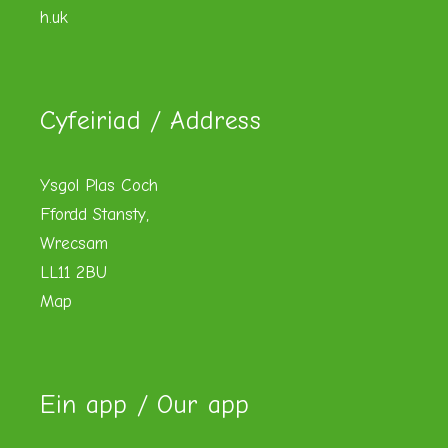
h.uk
Cyfeiriad / Address
Ysgol Plas Coch
Ffordd Stansty,
Wrecsam
LL11 2BU
Map
Ein app / Our app