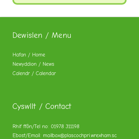
Dewislen / Menu
Hafan / Home
Newyddion / News
Calendr / Calendar
Cyswllt / Contact
Rhif ffôn/Tel no: 01978 311198
Ebost/Email:
mailbox@plascochpri.wrexham.sc