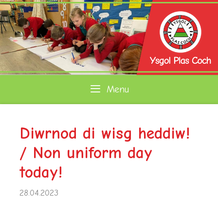
Skip
to
content
Menu
Diwrnod di wisg heddiw!
/ Non uniform day
today!
28.04.2023