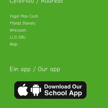
Cyfeiriad / Address
Ysgol Plas Coch
Ffordd Stansty,
Wrecsam
LL11 2BU
Map
Ein app / Our app