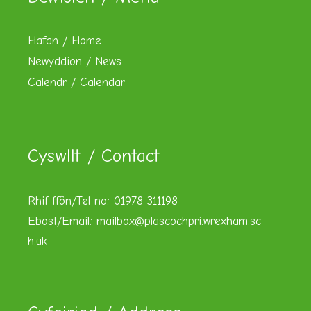
Hafan / Home
Newyddion / News
Calendr / Calendar
Cyswllt / Contact
Rhif ffôn/Tel no: 01978 311198
Ebost/Email:
mailbox@plascochpri.wrexham.sc
h.uk