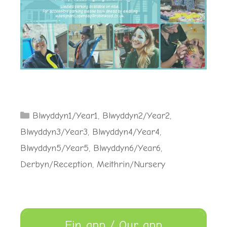
Categories
Blwyddyn1/Year1
,
Blwyddyn2/Year2
,
Blwyddyn3/Year3
,
Blwyddyn4/Year4
,
Blwyddyn5/Year5
,
Blwyddyn6/Year6
,
Derbyn/Reception
,
Meithrin/Nursery
Ein app / Our app