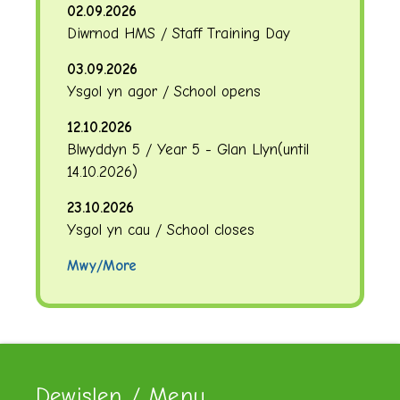
02.09.2026
Diwrnod HMS / Staff Training Day
03.09.2026
Ysgol yn agor / School opens
12.10.2026
Blwyddyn 5 / Year 5 - Glan Llyn
(until
14.10.2026
)
23.10.2026
Ysgol yn cau / School closes
Mwy/More
Dewislen / Menu