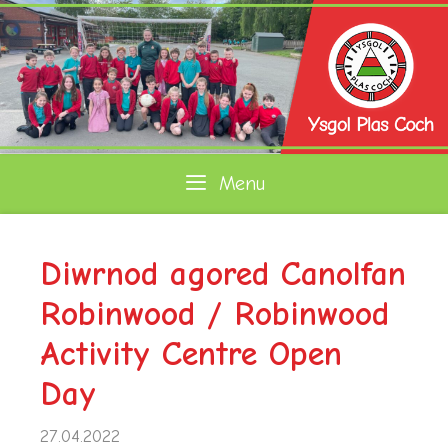
Skip
to
content
Menu
Diwrnod agored Canolfan
Robinwood / Robinwood
Activity Centre Open
Day
27.04.2022