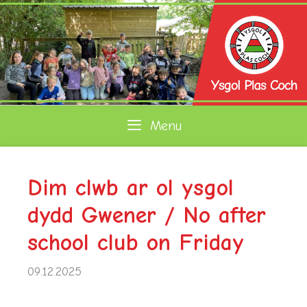
Skip
to
content
Menu
Dim clwb ar ol ysgol
dydd Gwener / No after
school club on Friday
09.12.2025