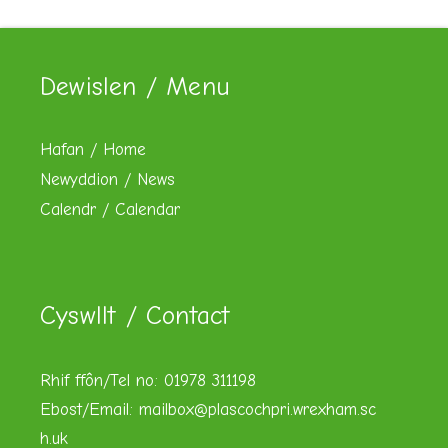
Dewislen / Menu
Hafan / Home
Newyddion / News
Calendr / Calendar
Cyswllt / Contact
Rhif ffôn/Tel no: 01978 311198
Ebost/Email:
mailbox@plascochpri.wrexham.sc
h.uk