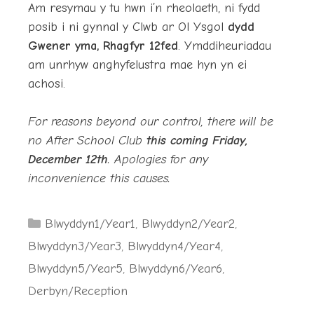
Am resymau y tu hwn i’n rheolaeth, ni fydd
posib i ni gynnal y Clwb ar Ol Ysgol
dydd
Gwener yma, Rhagfyr 12fed
. Ymddiheuriadau
am unrhyw anghyfelustra mae hyn yn ei
achosi.
For reasons beyond our control, there will be
no After School Club
this coming Friday,
December 12th
. Apologies for any
inconvenience this causes.
Categories
Blwyddyn1/Year1
,
Blwyddyn2/Year2
,
Blwyddyn3/Year3
,
Blwyddyn4/Year4
,
Blwyddyn5/Year5
,
Blwyddyn6/Year6
,
Derbyn/Reception