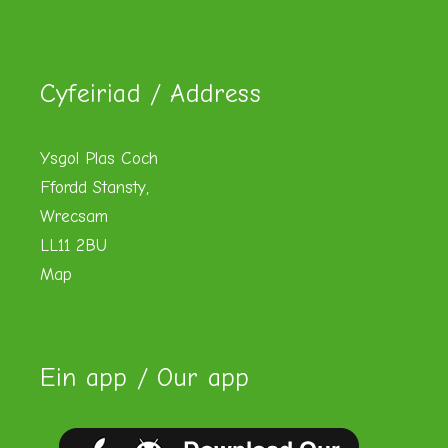
Cyfeiriad / Address
Ysgol Plas Coch
Ffordd Stansty,
Wrecsam
LL11 2BU
Map
Ein app / Our app