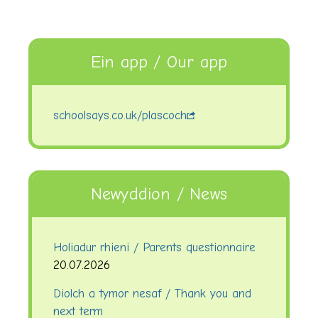
Ein app / Our app
schoolsays.co.uk/plascoch
Newyddion / News
Holiadur rhieni / Parents questionnaire
20.07.2026
Diolch a tymor nesaf / Thank you and
next term