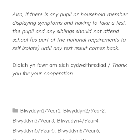
Also, if there is any pupil or household member
displaying symptoms and having to take a test,
the pupil and any siblings should not attend
school (as part of the national requirements to
self isolate) until any test result comes back.
Diolch yn fawr am eich cydweithrediad /
Thank
you for your cooperation
Categories
Blwyddyn1/Year1
,
Blwyddyn2/Year2
,
Blwyddyn3/Year3
,
Blwyddyn4/Year4
,
Blwyddyn5/Year5
,
Blwyddyn6/Year6
,