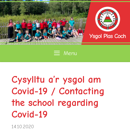
Skip
to
content
Menu
Cysylltu a’r ysgol am
Covid-19 / Contacting
the school regarding
Covid-19
14.10.2020