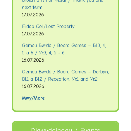
Diolch a tymor nesaf / Thank you and
next term
17.07.2026
Eiddo Coll/Lost Property
17.07.2026
Gemau Bwrdd / Board Games – Bl.3, 4,
5 a 6 / Yr.3, 4, 5 + 6
16.07.2026
Gemau Bwrdd / Board Games – Derbyn,
Bl.1 a Bl.2 / Reception, Yr.1 and Yr.2
16.07.2026
Mwy/More
Digwyddiadau / Events