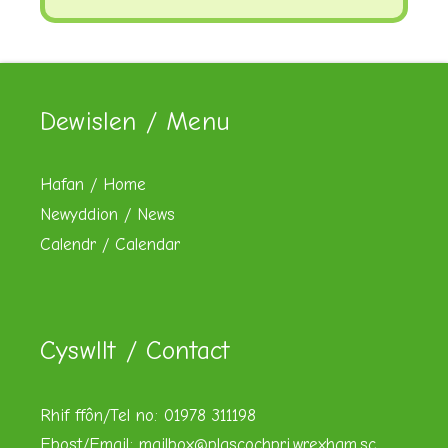
Dewislen / Menu
Hafan / Home
Newyddion / News
Calendr / Calendar
Cyswllt / Contact
Rhif ffôn/Tel no: 01978 311198
Ebost/Email:
mailbox@plascochpri.wrexham.sc