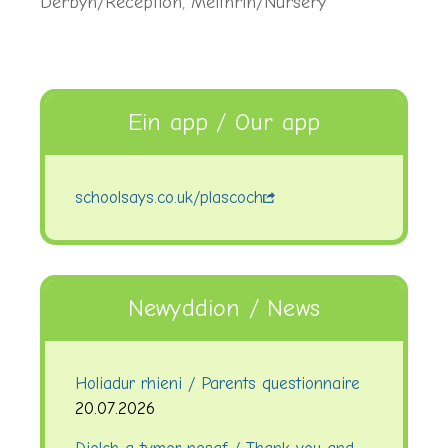
Derbyn/Reception
,
Meithrin/Nursery
Ein app / Our app
schoolsays.co.uk/plascoch
Newyddion / News
Holiadur rhieni / Parents questionnaire
20.07.2026