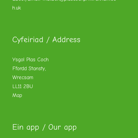
h.uk
Cyfeiriad / Address
Ysgol Plas Coch
Ffordd Stansty,
Wrecsam
LL11 2BU
Map
Ein app / Our app