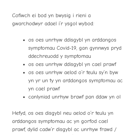
Cofiwch ei bod yn bwysig i rieni a
gwarchodwyr adael i’r ysgol wybod:
os oes unrhyw ddisgybl yn arddangos
symptomau Covid-19, gan gynnwys pryd
ddechreuodd y symptomau
os oes unrhyw ddisgybl yn cael prawf
os oes unrhyw aelod o’r teulu sy’n byw
yn yr un ty yn arddangos symptomau ac
yn cael prawf
canlyniad unrhyw brawf pan ddaw yn ol
Hefyd, os oes disgybl neu aelod o’r teulu yn
arddangos symptomau ac yn gorfod cael
prawf, dylid cadw’r disgybl ac unrhyw frawd /