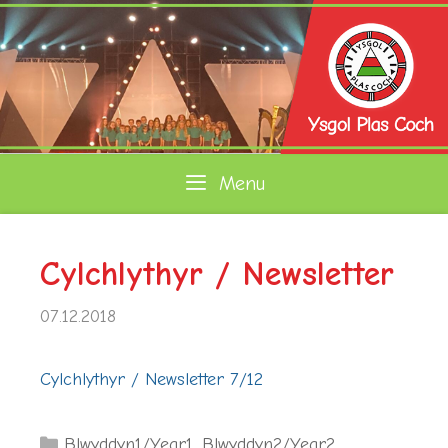
Skip
to
content
Menu
Cylchlythyr / Newsletter
07.12.2018
Cylchlythyr / Newsletter 7/12
Categories
Blwyddyn1/Year1
,
Blwyddyn2/Year2
,