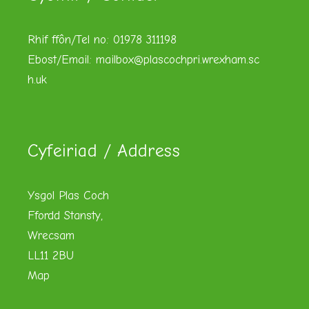
Rhif ffôn/Tel no: 01978 311198
Ebost/Email:
mailbox@plascochpri.wrexham.sc
h.uk
Cyfeiriad / Address
Ysgol Plas Coch
Ffordd Stansty,
Wrecsam
LL11 2BU
Map