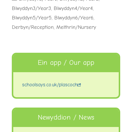
Blwyddyn3/Year3
,
Blwyddyn4/Year4
,
Blwyddyn5/Year5
,
Blwyddyn6/Year6
,
Derbyn/Reception
,
Meithrin/Nursery
Ein app / Our app
schoolsays.co.uk/plascoch
Newyddion / News