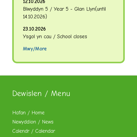
12.10.2026
Blwyddyn 5 / Year 5 - Glan Llyn
(until
14.10.2026
)
23.10.2026
Ysgol yn cau / School closes
Mwy/More
Dewislen / Menu
Hafan / Home
Newyddion / News
Calendr / Calendar