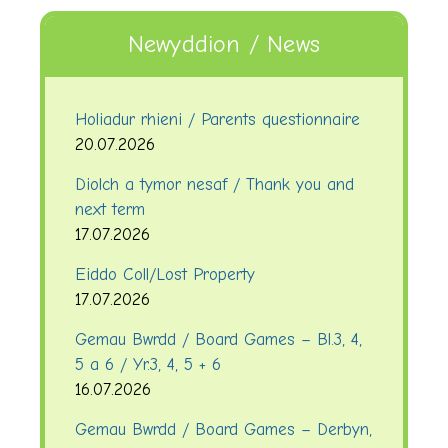
Newyddion / News
Holiadur rhieni / Parents questionnaire
20.07.2026
Diolch a tymor nesaf / Thank you and
next term
17.07.2026
Eiddo Coll/Lost Property
17.07.2026
Gemau Bwrdd / Board Games – Bl.3, 4,
5 a 6 / Yr.3, 4, 5 + 6
16.07.2026
Gemau Bwrdd / Board Games – Derbyn,