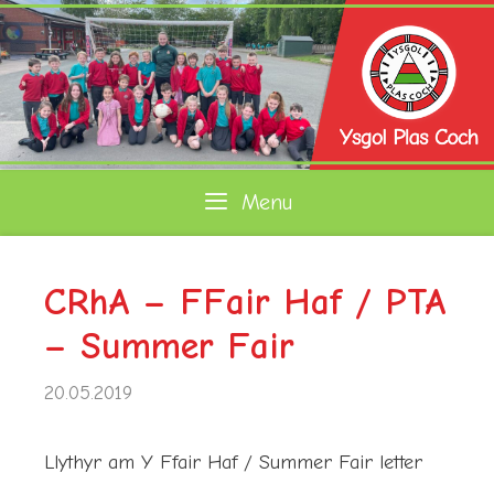
Skip
to
content
Menu
CRhA – FFair Haf / PTA
– Summer Fair
20.05.2019
Llythyr am Y Ffair Haf / Summer Fair letter