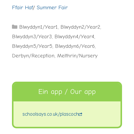
Ffair Haf
/
Summer Fair
Categories
Blwyddyn1/Year1
,
Blwyddyn2/Year2
,
Blwyddyn3/Year3
,
Blwyddyn4/Year4
,
Blwyddyn5/Year5
,
Blwyddyn6/Year6
,
Derbyn/Reception
,
Meithrin/Nursery
Ein app / Our app
schoolsays.co.uk/plascoch