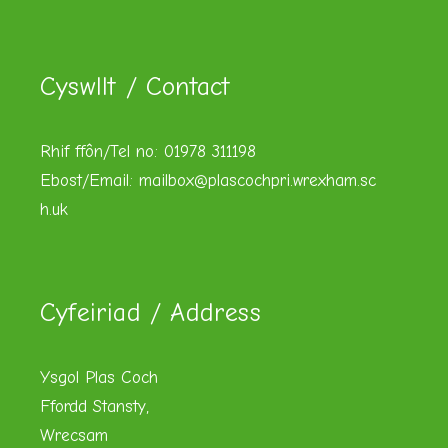
Cyswllt / Contact
Rhif ffôn/Tel no: 01978 311198
Ebost/Email:
mailbox@plascochpri.wrexham.sc
h.uk
Cyfeiriad / Address
Ysgol Plas Coch
Ffordd Stansty,
Wrecsam