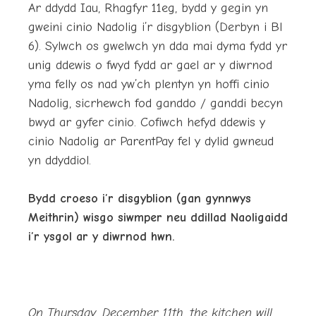
Ar ddydd Iau, Rhagfyr 11eg, bydd y gegin yn
gweini cinio Nadolig i’r disgyblion (Derbyn i Bl
6). Sylwch os gwelwch yn dda mai dyma fydd yr
unig ddewis o fwyd fydd ar gael ar y diwrnod
yma felly os nad yw’ch plentyn yn hoffi cinio
Nadolig, sicrhewch fod ganddo / ganddi becyn
bwyd ar gyfer cinio. Cofiwch hefyd ddewis y
cinio Nadolig ar ParentPay fel y dylid gwneud
yn ddyddiol.
Bydd croeso i’r disgyblion (gan gynnwys
Meithrin) wisgo siwmper neu ddillad Naoligaidd
i’r ysgol ar y diwrnod hwn.
On Thursday, December 11th, the kitchen will