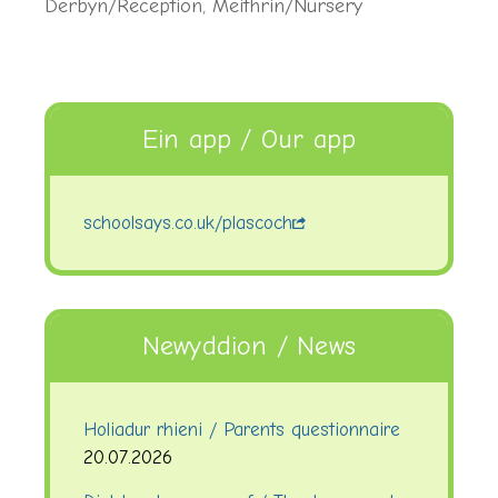
Derbyn/Reception
,
Meithrin/Nursery
Ein app / Our app
schoolsays.co.uk/plascoch
Newyddion / News
Holiadur rhieni / Parents questionnaire
20.07.2026