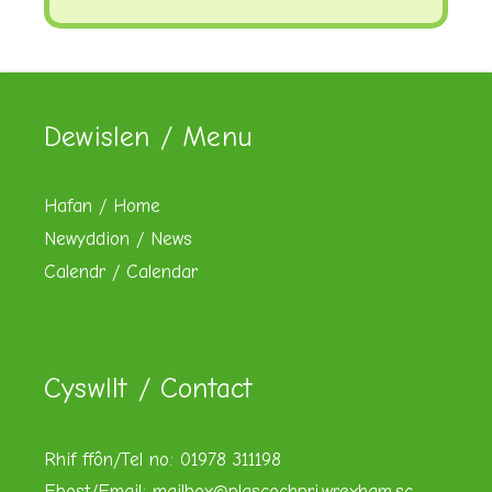
Dewislen / Menu
Hafan / Home
Newyddion / News
Calendr / Calendar
Cyswllt / Contact
Rhif ffôn/Tel no: 01978 311198
Ebost/Email:
mailbox@plascochpri.wrexham.sc