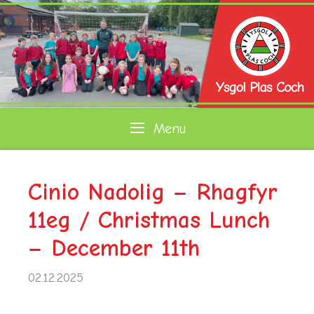
Skip
to
content
Menu
Cinio Nadolig – Rhagfyr
11eg / Christmas Lunch
– December 11th
02.12.2025