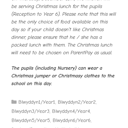
be serving Christmas lunch for the pupils
(Reception to Year 6). Please note that this will
be the only choice of food available on this
day so if your child doesn’t like Christmas
dinner, please ensure that he / she has a
packed lunch with them. The Christmas lunch
will need to be chosen on ParentPay as usual.
The pupils (including Nursery) can wear a
Christmas jumper or Christmasy clothes to the
school on this day.
Categories
Blwyddyn1/Year1
,
Blwyddyn2/Year2
,
Blwyddyn3/Year3
,
Blwyddyn4/Year4
,
Blwyddyn5/Year5
,
Blwyddyn6/Year6
,