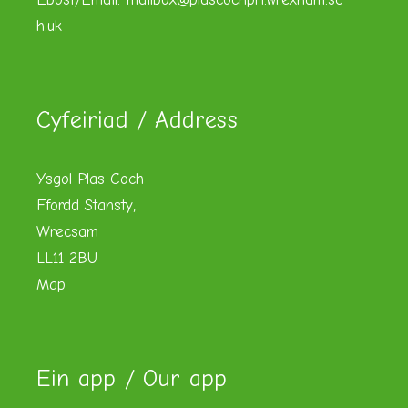
h.uk
Cyfeiriad / Address
Ysgol Plas Coch
Ffordd Stansty,
Wrecsam
LL11 2BU
Map
Ein app / Our app