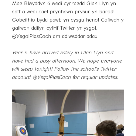
Mae Blwyddyn 6 wedi cyrraedd Glan Llyn yn
saff a wedi cael prynhawn prysur yn barod!
Gobeithio bydd pawb yn cysgu heno! Cofiwch y
gallwch ddilyn cyfrif Twitter yr ysgol,
@YsgolPlasCoch am ddiweddariadau.
Year 6 have arrived safely in Glan Llyn and
have had a busy afternoon. We hope everyone
will sleep tonight! Follow the school’s Twitter
account @YsgolPlasCoch for regular updates.