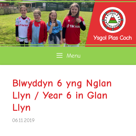
Skip
to
content
Menu
Blwyddyn 6 yng Nglan
Llyn / Year 6 in Glan
Llyn
06.11.2019