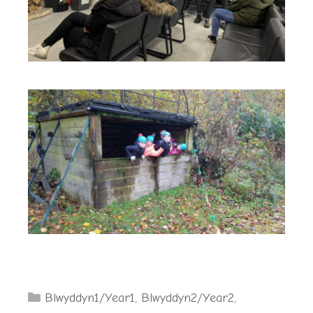
Categories
Blwyddyn1/Year1
,
Blwyddyn2/Year2
,