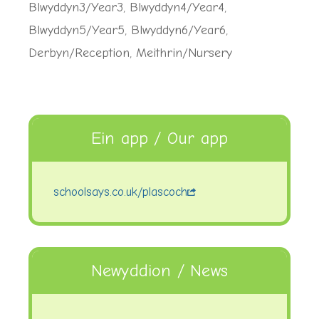
Blwyddyn3/Year3
,
Blwyddyn4/Year4
,
Blwyddyn5/Year5
,
Blwyddyn6/Year6
,
Derbyn/Reception
,
Meithrin/Nursery
Ein app / Our app
schoolsays.co.uk/plascoch
Newyddion / News