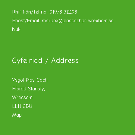
Rhif ffôn/Tel no: 01978 311198
Ebost/Email:
mailbox@plascochpri.wrexham.sc
h.uk
Cyfeiriad / Address
Ysgol Plas Coch
Ffordd Stansty,
Wrecsam
LL11 2BU
Map