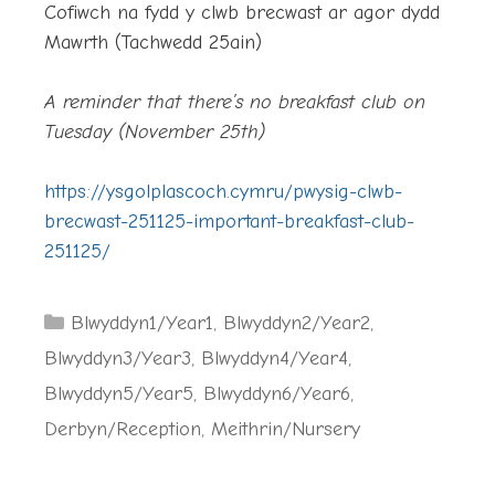
Cofiwch na fydd y clwb brecwast ar agor dydd
Mawrth (Tachwedd 25ain)
A reminder that there’s no breakfast club on
Tuesday (November 25th)
https://ysgolplascoch.cymru/pwysig-clwb-
brecwast-251125-important-breakfast-club-
251125/
Categories
Blwyddyn1/Year1
,
Blwyddyn2/Year2
,
Blwyddyn3/Year3
,
Blwyddyn4/Year4
,
Blwyddyn5/Year5
,
Blwyddyn6/Year6
,
Derbyn/Reception
,
Meithrin/Nursery