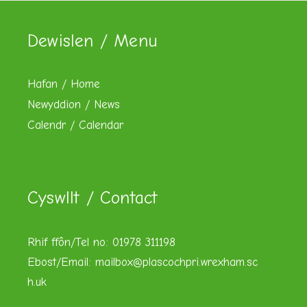
Dewislen / Menu
Hafan / Home
Newyddion / News
Calendr / Calendar
Cyswllt / Contact
Rhif ffôn/Tel no: 01978 311198
Ebost/Email:
mailbox@plascochpri.wrexham.sc
h.uk