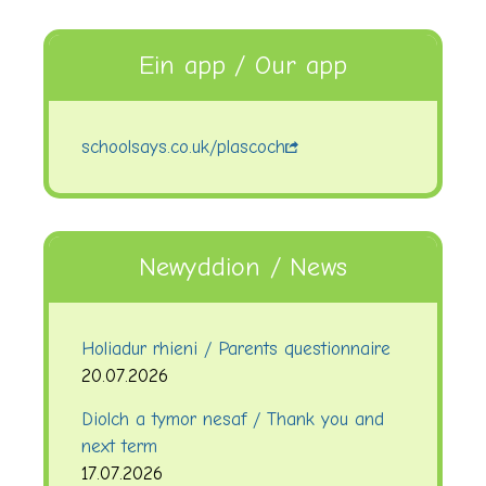
Ein app / Our app
schoolsays.co.uk/plascoch
Newyddion / News
Holiadur rhieni / Parents questionnaire
20.07.2026
Diolch a tymor nesaf / Thank you and
next term
17.07.2026