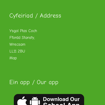
Cyfeiriad / Address
Ysgol Plas Coch
Ffordd Stansty,
Wrecsam
LL11 2BU
Map
Ein app / Our app