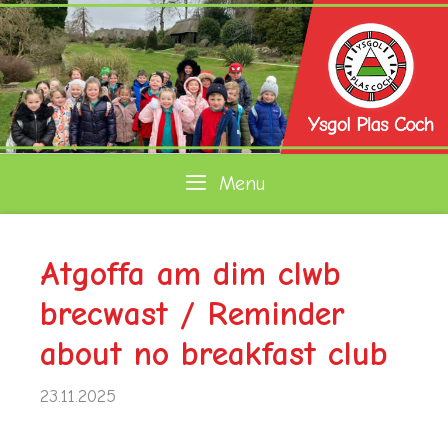
Skip
to
content
Menu
Atgoffa am dim clwb
brecwast / Reminder
about no breakfast club
23.11.2025