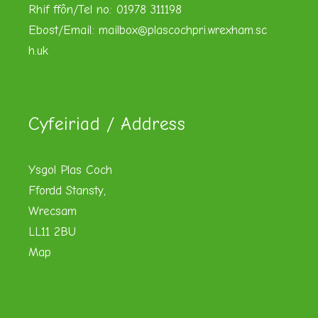
Rhif ffôn/Tel no: 01978 311198
Ebost/Email:
mailbox@plascochpri.wrexham.sc
h.uk
Cyfeiriad / Address
Ysgol Plas Coch
Ffordd Stansty,
Wrecsam
LL11 2BU
Map