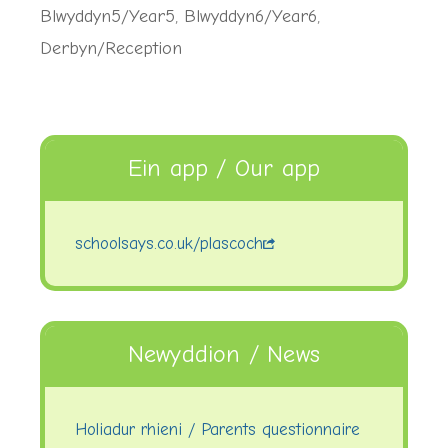
Blwyddyn5/Year5
,
Blwyddyn6/Year6
,
Derbyn/Reception
Ein app / Our app
schoolsays.co.uk/plascoch
Newyddion / News
Holiadur rhieni / Parents questionnaire