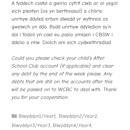
A fyddech cystal a gwirio cyfrif clwb ar ol ysgol
eich plentyn (os yn berthnasol) a chlirio
unrhyw ddyled erbyn diwedd yr wythnos os
gwelwch yn dda. Bydd unrhyw ddyledion sy’n
dal i fodoli yn cael eu pasio ymlaen i CBSW i
ddelio a nhw. Diolch am eich cydweithrediad.
Could you please check your child’s After
School Club account (if applicable) and clear
any debt by the end of the week please. Any
debts that are still on the accounts after this
will be passed on to WCBC to deal with. Thank
you for your cooperation.
Categories
Blwyddyn1/Year1
,
Blwyddyn2/Year2
,
Blwyddyn3/Year3
,
Blwyddyn4/Year4
,