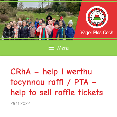
Skip
to
content
Menu
CRhA – help i werthu
tocynnau raffl / PTA –
help to sell raffle tickets
28.11.2022