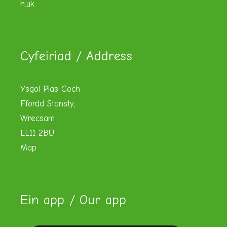
h.uk
Cyfeiriad / Address
Ysgol Plas Coch
Ffordd Stansty,
Wrecsam
LL11 2BU
Map
Ein app / Our app