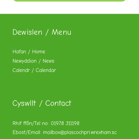
Dewislen / Menu
Hafan / Home
Newyddion / News
Calendr / Calendar
Cyswllt / Contact
Rhif ffôn/Tel no: 01978 311198
Ebost/Email:
mailbox@plascochpri.wrexham.sc