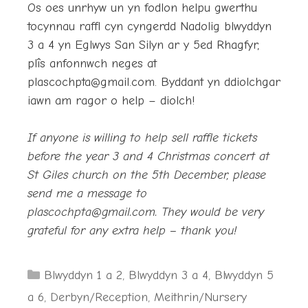
Os oes unrhyw un yn fodlon helpu gwerthu
tocynnau raffl cyn cyngerdd Nadolig blwyddyn
3 a 4 yn Eglwys San Silyn ar y 5ed Rhagfyr,
plîs anfonnwch neges at
plascochpta@gmail.com
. Byddant yn ddiolchgar
iawn am ragor o help – diolch!
If anyone is willing to help sell raffle tickets
before the year 3 and 4 Christmas concert at
St Giles church on the 5th December, please
send me a message to
plascochpta@gmail.com
. They would be very
grateful for any extra help – thank you!
Categories
Blwyddyn 1 a 2
,
Blwyddyn 3 a 4
,
Blwyddyn 5
a 6
,
Derbyn/Reception
,
Meithrin/Nursery