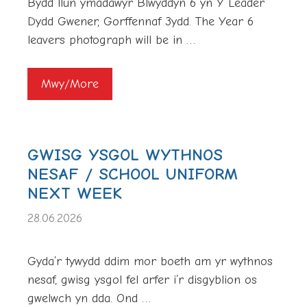
Bydd llun ymadawyr Blwyddyn 6 yn Y Leader
Dydd Gwener, Gorffennaf 3ydd. The Year 6
leavers photograph will be in …
Mwy/More
GWISG YSGOL WYTHNOS
NESAF / SCHOOL UNIFORM
NEXT WEEK
28.06.2026
Gyda’r tywydd ddim mor boeth am yr wythnos
nesaf, gwisg ysgol fel arfer i’r disgyblion os
gwelwch yn dda. Ond …