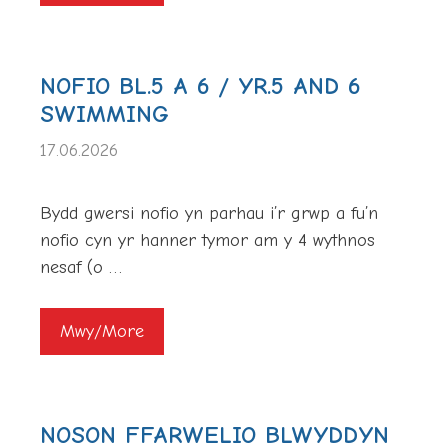
NOFIO BL.5 A 6 / YR.5 AND 6
SWIMMING
17.06.2026
Bydd gwersi nofio yn parhau i’r grwp a fu’n
nofio cyn yr hanner tymor am y 4 wythnos
nesaf (o …
Mwy/More
NOSON FFARWELIO BLWYDDYN