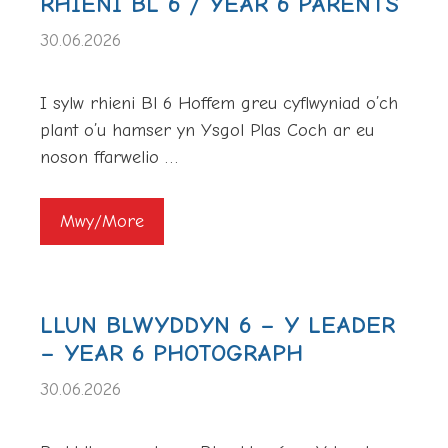
RHIENI BL 6 / YEAR 6 PARENTS
30.06.2026
I sylw rhieni Bl 6 Hoffem greu cyflwyniad o’ch
plant o’u hamser yn Ysgol Plas Coch ar eu
noson ffarwelio …
Mwy/More
LLUN BLWYDDYN 6 – Y LEADER
– YEAR 6 PHOTOGRAPH
30.06.2026