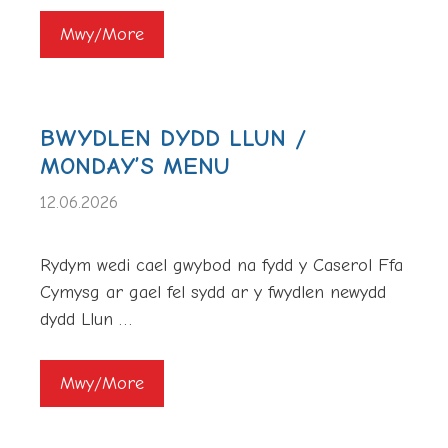
Mwy/More
BWYDLEN DYDD LLUN /
MONDAY’S MENU
12.06.2026
Rydym wedi cael gwybod na fydd y Caserol Ffa
Cymysg ar gael fel sydd ar y fwydlen newydd
dydd Llun …
Mwy/More