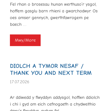
Fel rhan o brosesau hunan werthuso’r ysgol,
hoffem gasglu barn rhieni a gwarchodwyr. Os
oes amser gennych, gwerthfawrogem pe
baech …
Mwy/More
DIOLCH A TYMOR NESAF /
THANK YOU AND NEXT TERM
17.07.2026
Ar ddiwedd y flwyddyn addysgol, hoffwn ddiolch
i chi i gyd am eich cefnogaeth a chydweithio
drwy’r flwyddyn, rydym fel …