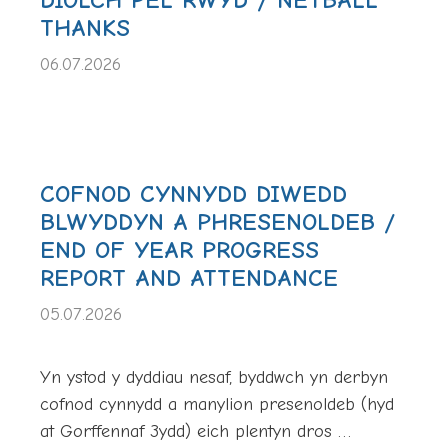
DIOLCH PÊL RWYD / NETBALL
THANKS
06.07.2026
COFNOD CYNNYDD DIWEDD
BLWYDDYN A PHRESENOLDEB /
END OF YEAR PROGRESS
REPORT AND ATTENDANCE
05.07.2026
Yn ystod y dyddiau nesaf, byddwch yn derbyn
cofnod cynnydd a manylion presenoldeb (hyd
at Gorffennaf 3ydd) eich plentyn dros …