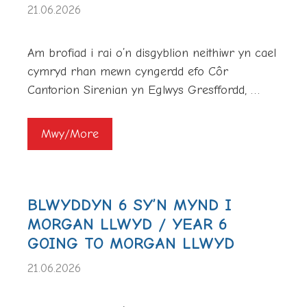
21.06.2026
Am brofiad i rai o’n disgyblion neithiwr yn cael
cymryd rhan mewn cyngerdd efo Côr
Cantorion Sirenian yn Eglwys Gresffordd, …
Mwy/More
BLWYDDYN 6 SY’N MYND I
MORGAN LLWYD / YEAR 6
GOING TO MORGAN LLWYD
21.06.2026