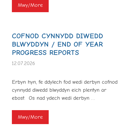
Mwy/More
COFNOD CYNNYDD DIWEDD
BLWYDDYN / END OF YEAR
PROGRESS REPORTS
12.07.2026
Erbyn hyn, fe ddylech fod wedi derbyn cofnod
cynnydd diwedd blwyddyn eich plentyn ar
ebost. Os nad ydech wedi derbyn …
Mwy/More