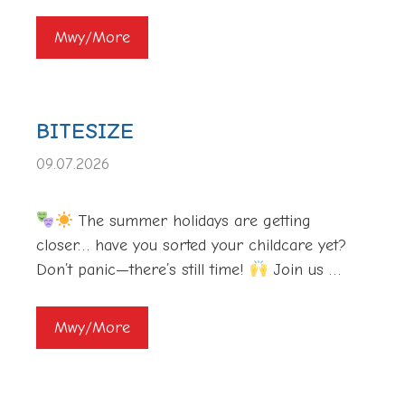
Mwy/More
BITESIZE
09.07.2026
The summer holidays are getting
closer… have you sorted your childcare yet?
Don’t panic—there’s still time!
Join us …
Mwy/More