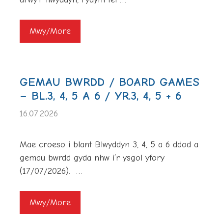
Mwy/More
GEMAU BWRDD / BOARD GAMES
– BL.3, 4, 5 A 6 / YR.3, 4, 5 + 6
16.07.2026
Mae croeso i blant Blwyddyn 3, 4, 5 a 6 ddod a
gemau bwrdd gyda nhw i’r ysgol yfory
(17/07/2026). …
Mwy/More