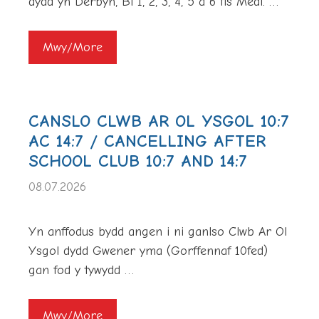
dydd yn Derbyn, Bl 1, 2, 3, 4, 5 a 6 fis Medi. …
Mwy/More
CANSLO CLWB AR OL YSGOL 10:7
AC 14:7 / CANCELLING AFTER
SCHOOL CLUB 10:7 AND 14:7
08.07.2026
Yn anffodus bydd angen i ni ganlso Clwb Ar Ol
Ysgol dydd Gwener yma (Gorffennaf 10fed)
gan fod y tywydd …
Mwy/More