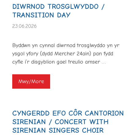
DIWRNOD TROSGLWYDDO /
TRANSITION DAY
23.06.2026
Byddwn yn cynnal diwrnod trosglwyddo yn yr
ysgol yfory (dydd Mercher 24ain) pan fydd
cyfle i’r disgyblion gael treulio amser …
Mwy/More
CYNGERDD EFO CÔR CANTORION
SIRENIAN / CONCERT WITH
SIRENIAN SINGERS CHOIR