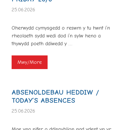
25.06.2026
Oherwydd cymysgedd o reswm y tu hwnt i’n
rheolaeth sydd wedi dod i’n sylw heno a
thywydd poeth ddiwedd y …
Mwy/More
ABSENOLDEBAU HEDDIW /
TODAY’S ABSENCES
25.06.2026
Mae yna nifer o ddisgyblion nad ydent yn yr