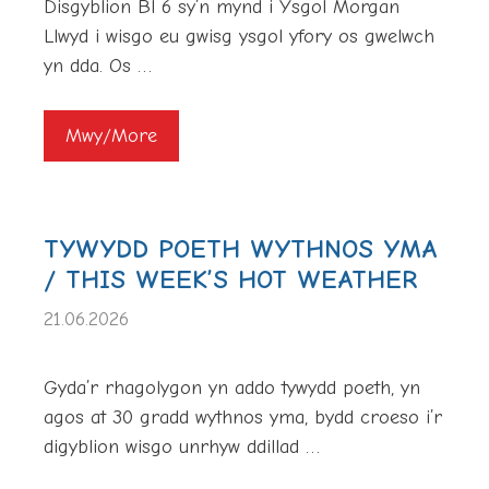
Disgyblion Bl 6 sy’n mynd i Ysgol Morgan
Llwyd i wisgo eu gwisg ysgol yfory os gwelwch
yn dda. Os …
Mwy/More
TYWYDD POETH WYTHNOS YMA
/ THIS WEEK’S HOT WEATHER
21.06.2026
Gyda’r rhagolygon yn addo tywydd poeth, yn
agos at 30 gradd wythnos yma, bydd croeso i’r
digyblion wisgo unrhyw ddillad …