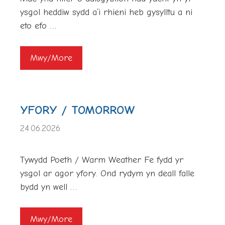
ysgol heddiw sydd a’i rhieni heb gysylltu a ni
eto efo …
Mwy/More
YFORY / TOMORROW
24.06.2026
Tywydd Poeth / Warm Weather Fe fydd yr
ysgol ar agor yfory. Ond rydym yn deall falle
bydd yn well …
Mwy/More