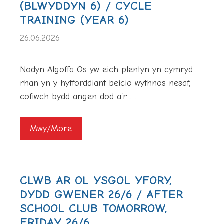
(BLWYDDYN 6) / CYCLE
TRAINING (YEAR 6)
26.06.2026
Nodyn Atgoffa Os yw eich plentyn yn cymryd
rhan yn y hyfforddiant beicio wythnos nesaf,
cofiwch bydd angen dod a’r …
Mwy/More
CLWB AR OL YSGOL YFORY,
DYDD GWENER 26/6 / AFTER
SCHOOL CLUB TOMORROW,
FRIDAY 26/6