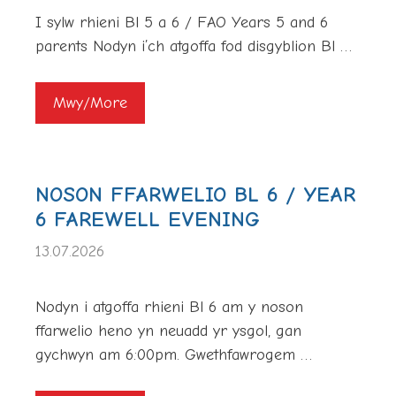
I sylw rhieni Bl 5 a 6 / FAO Years 5 and 6
parents Nodyn i’ch atgoffa fod disgyblion Bl …
Mwy/More
NOSON FFARWELIO BL 6 / YEAR
6 FAREWELL EVENING
13.07.2026
Nodyn i atgoffa rhieni Bl 6 am y noson
ffarwelio heno yn neuadd yr ysgol, gan
gychwyn am 6:00pm. Gwethfawrogem …