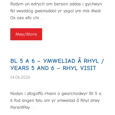
Rydym yn edrych am berson addas i gychwyn
fel swyddog gweinyddol yr ysgol ym mis Medi.
Os oes efo chi …
Mwy/More
BL 5 A 6 – YMWELIAD Â RHYL /
YEARS 5 AND 6 – RHYL VISIT
14.06.2026
Nodyn i atogoffa rhieni a gwarchodwyr Bl 5 a
6 fod angen talu am yr ymweliad â Rhyl drwy
ParentPay …