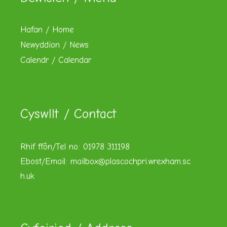
Hafan / Home
Newyddion / News
Calendr / Calendar
Cyswllt / Contact
Rhif ffôn/Tel no: 01978 311198
Ebost/Email:
mailbox@plascochpri.wrexham.sc
h.uk