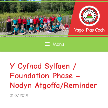
Skip
to
content
Menu
Y Cyfnod Sylfaen /
Foundation Phase –
Nodyn Atgoffa/Reminder
01.07.2019