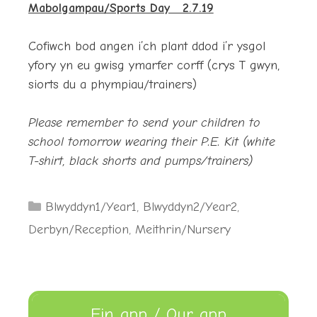
Mabolgampau/Sports Day 2.7.19
Cofiwch bod angen i’ch plant ddod i’r ysgol
yfory yn eu gwisg ymarfer corff (crys T gwyn,
siorts du a phympiau/trainers)
Please remember to send your children to
school tomorrow wearing their P.E. Kit (white
T-shirt, black shorts and pumps/trainers)
Categories
Blwyddyn1/Year1
,
Blwyddyn2/Year2
,
Derbyn/Reception
,
Meithrin/Nursery
Ein app / Our app