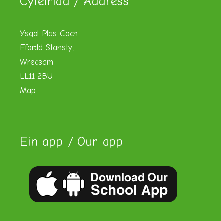
Cyfeiriad / Address
Ysgol Plas Coch
Ffordd Stansty,
Wrecsam
LL11 2BU
Map
Ein app / Our app