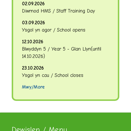
02.09.2026
Diwrnod HMS / Staff Training Day
03.09.2026
Ysgol yn agor / School opens
12.10.2026
Blwyddyn 5 / Year 5 - Glan Llyn
(until
14.10.2026
)
23.10.2026
Ysgol yn cau / School closes
Mwy/More
Dewislen / Menu