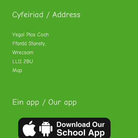
Cyfeiriad / Address
Ysgol Plas Coch
Ffordd Stansty,
Wrecsam
LL11 2BU
Map
Ein app / Our app