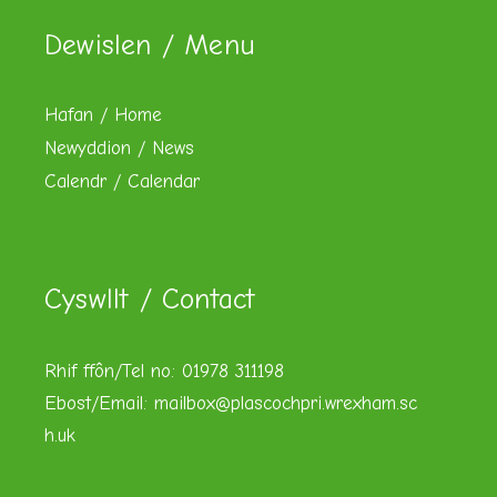
Dewislen / Menu
Hafan / Home
Newyddion / News
Calendr / Calendar
Cyswllt / Contact
Rhif ffôn/Tel no: 01978 311198
Ebost/Email:
mailbox@plascochpri.wrexham.sc
h.uk