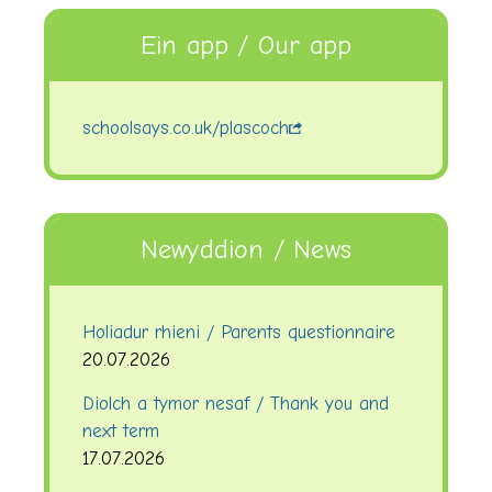
Ein app / Our app
schoolsays.co.uk/plascoch
Newyddion / News
Holiadur rhieni / Parents questionnaire
20.07.2026
Diolch a tymor nesaf / Thank you and
next term
17.07.2026