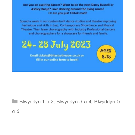
Categories
Blwyddyn 1 a 2
,
Blwyddyn 3 a 4
,
Blwyddyn 5
a 6