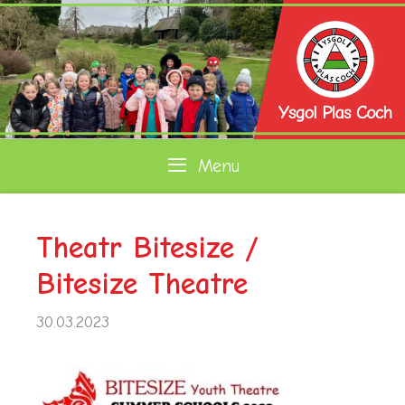
Skip
to
content
Menu
Theatr Bitesize /
Bitesize Theatre
30.03.2023