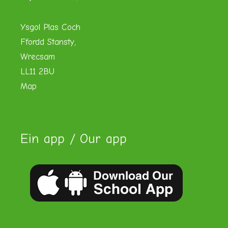
Ysgol Plas Coch
Ffordd Stansty,
Wrecsam
LL11 2BU
Map
Ein app / Our app