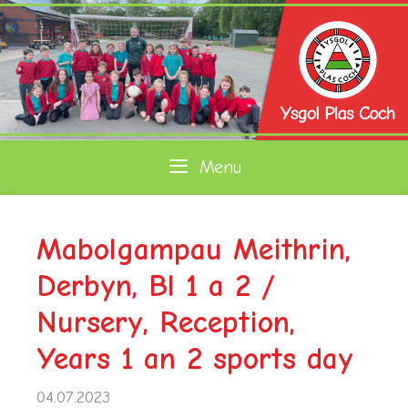
Skip
to
content
Menu
Mabolgampau Meithrin,
Derbyn, Bl 1 a 2 /
Nursery, Reception,
Years 1 an 2 sports day
04.07.2023