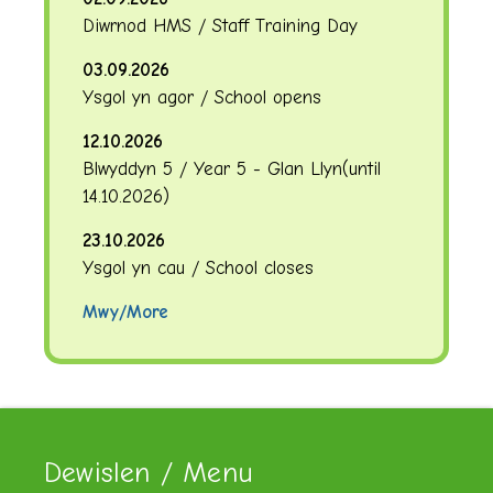
Diwrnod HMS / Staff Training Day
03.09.2026
Ysgol yn agor / School opens
12.10.2026
Blwyddyn 5 / Year 5 - Glan Llyn
(until
14.10.2026
)
23.10.2026
Ysgol yn cau / School closes
Mwy/More
Dewislen / Menu