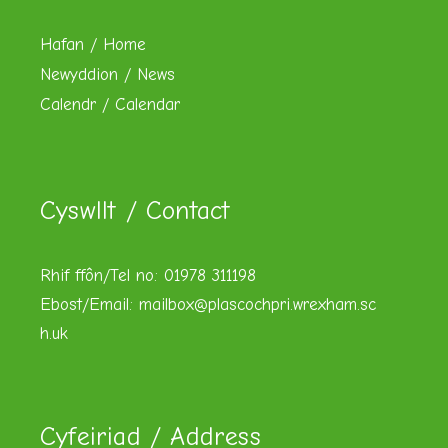
Hafan / Home
Newyddion / News
Calendr / Calendar
Cyswllt / Contact
Rhif ffôn/Tel no: 01978 311198
Ebost/Email:
mailbox@plascochpri.wrexham.sc
h.uk
Cyfeiriad / Address