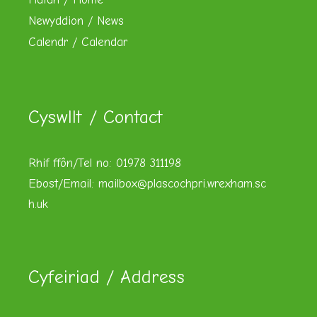
Newyddion / News
Calendr / Calendar
Cyswllt / Contact
Rhif ffôn/Tel no: 01978 311198
Ebost/Email:
mailbox@plascochpri.wrexham.sc
h.uk
Cyfeiriad / Address