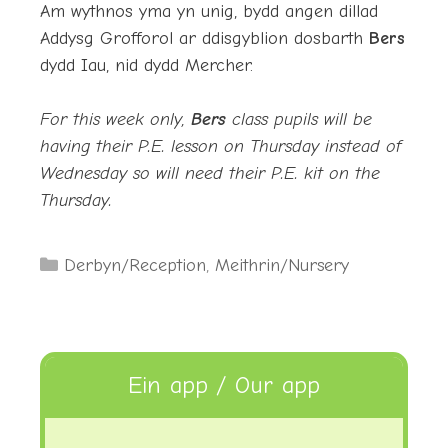
Am wythnos yma yn unig, bydd angen dillad
Addysg Grofforol ar ddisgyblion dosbarth
Bers
dydd Iau, nid dydd Mercher.
For this week only,
Bers
class pupils will be
having their P.E. lesson on Thursday instead of
Wednesday so will need their P.E. kit on the
Thursday.
Categories
Derbyn/Reception
,
Meithrin/Nursery
Ein app / Our app