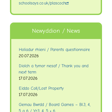
schoolsays.co.uk/plascoch
Newyddion / News
Holiadur rhieni / Parents questionnaire
20.07.2026
Diolch a tymor nesaf / Thank you and
next term
17.07.2026
Eiddo Coll/Lost Property
17.07.2026
Gemau Bwrdd / Board Games – Bl.3, 4,
5 a 6 / Yr.3, 4, 5 + 6