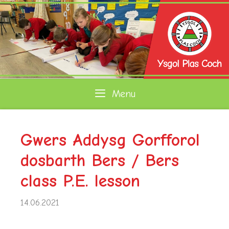
Skip
to
content
Menu
Gwers Addysg Gorfforol
dosbarth Bers / Bers
class P.E. lesson
14.06.2021