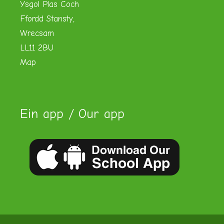
Ysgol Plas Coch
Ffordd Stansty,
Wrecsam
LL11 2BU
Map
Ein app / Our app