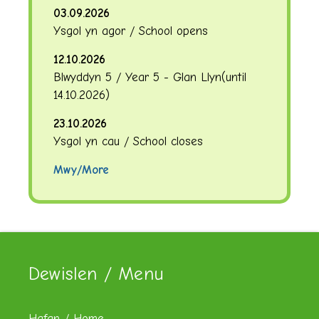
03.09.2026
Ysgol yn agor / School opens
12.10.2026
Blwyddyn 5 / Year 5 - Glan Llyn
(until
14.10.2026
)
23.10.2026
Ysgol yn cau / School closes
Mwy/More
Dewislen / Menu
Hafan / Home