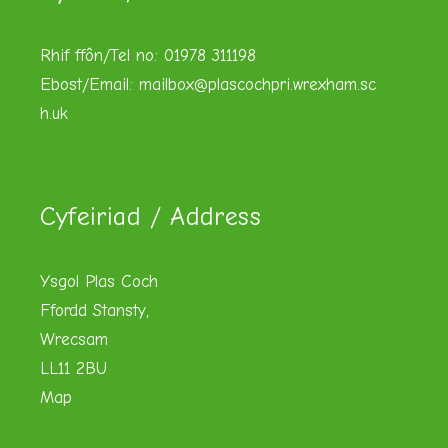
Rhif ffôn/Tel no: 01978 311198
Ebost/Email:
mailbox@plascochpri.wrexham.sc
h.uk
Cyfeiriad / Address
Ysgol Plas Coch
Ffordd Stansty,
Wrecsam
LL11 2BU
Map