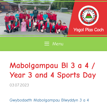
Skip
to
content
Menu
Mabolgampau Bl 3 a 4 /
Year 3 and 4 Sports Day
03.07.2023
Gwybodaeth Mabolgampau Blwyddyn 3 a 4