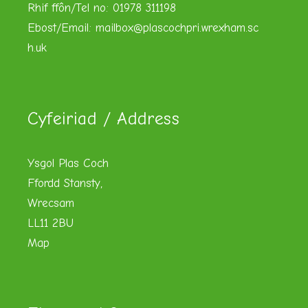
Rhif ffôn/Tel no: 01978 311198
Ebost/Email:
mailbox@plascochpri.wrexham.sc
h.uk
Cyfeiriad / Address
Ysgol Plas Coch
Ffordd Stansty,
Wrecsam
LL11 2BU
Map