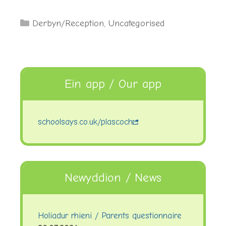
Categories
Derbyn/Reception
,
Uncategorised
Ein app / Our app
schoolsays.co.uk/plascoch
Newyddion / News
Holiadur rhieni / Parents questionnaire