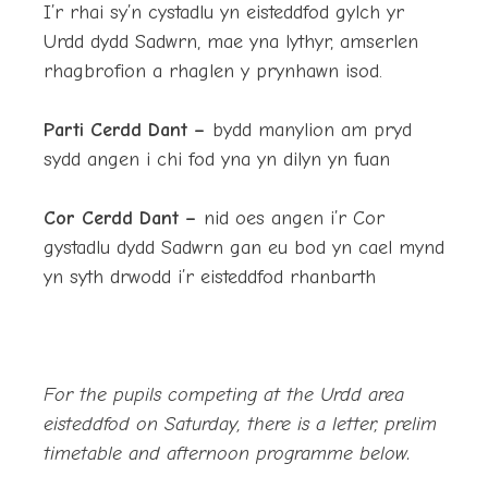
I’r rhai sy’n cystadlu yn eisteddfod gylch yr
Urdd dydd Sadwrn, mae yna lythyr, amserlen
rhagbrofion a rhaglen y prynhawn isod.
Parti Cerdd Dant –
bydd manylion am pryd
sydd angen i chi fod yna yn dilyn yn fuan
Cor Cerdd Dant –
nid oes angen i’r Cor
gystadlu dydd Sadwrn gan eu bod yn cael mynd
yn syth drwodd i’r eisteddfod rhanbarth
For the pupils competing at the Urdd area
eisteddfod on Saturday, there is a letter, prelim
timetable and afternoon programme below.