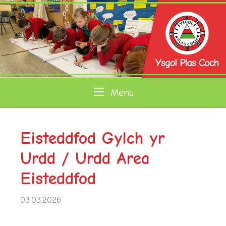
Skip
to
content
Menu
Eisteddfod Gylch yr
Urdd / Urdd Area
Eisteddfod
03.03.2026