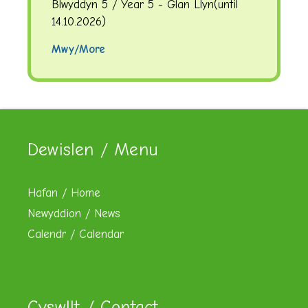
Blwyddyn 5 / Year 5 - Glan Llyn
(until
14.10.2026
)
Mwy/More
Dewislen / Menu
Hafan / Home
Newyddion / News
Calendr / Calendar
Cyswllt / Contact