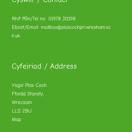
Rhif ffôn/Tel no: 01978 311198
Ebost/Email:
mailbox@plascochpri.wrexham.sc
h.uk
Cyfeiriad / Address
Ysgol Plas Coch
Ffordd Stansty,
Wrecsam
LL11 2BU
Map