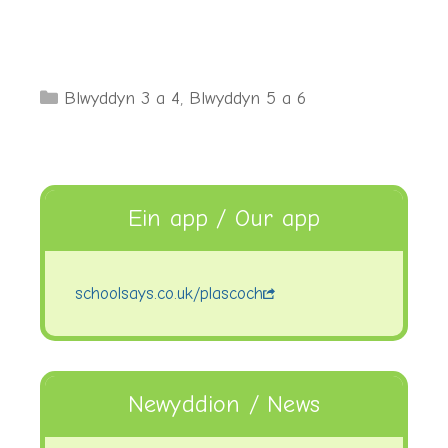
Categories
Blwyddyn 3 a 4
,
Blwyddyn 5 a 6
Ein app / Our app
schoolsays.co.uk/plascoch
Newyddion / News