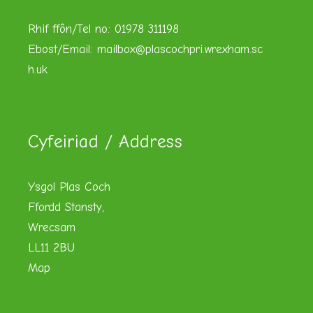
Rhif ffôn/Tel no: 01978 311198
Ebost/Email:
mailbox@plascochpri.wrexham.sc
h.uk
Cyfeiriad / Address
Ysgol Plas Coch
Ffordd Stansty,
Wrecsam
LL11 2BU
Map