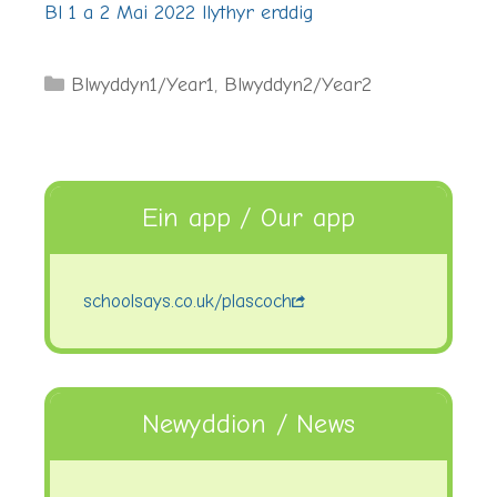
Bl 1 a 2 Mai 2022 llythyr erddig
Categories
Blwyddyn1/Year1
,
Blwyddyn2/Year2
Ein app / Our app
schoolsays.co.uk/plascoch
Newyddion / News