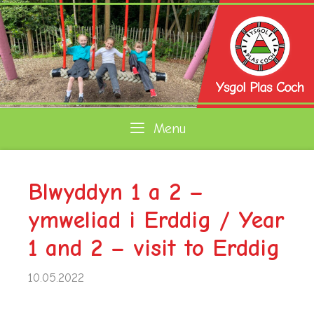
Skip
to
content
Menu
Blwyddyn 1 a 2 –
ymweliad i Erddig / Year
1 and 2 – visit to Erddig
10.05.2022