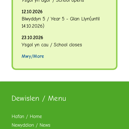
Ysgol yn agor / School opens
12.10.2026
Blwyddyn 5 / Year 5 - Glan Llyn
(until
14.10.2026
)
23.10.2026
Ysgol yn cau / School closes
Mwy/More
Dewislen / Menu
Hafan / Home
Newyddion / News