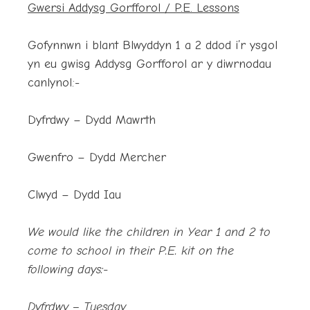
Gwersi Addysg Gorfforol / P.E. Lessons
Gofynnwn i blant Blwyddyn 1 a 2 ddod i’r ysgol
yn eu gwisg Addysg Gorfforol ar y diwrnodau
canlynol:-
Dyfrdwy – Dydd Mawrth
Gwenfro – Dydd Mercher
Clwyd – Dydd Iau
We would like the children in Year 1 and 2 to
come to school in their P.E. kit on the
following days:-
Dyfrdwy – Tuesday