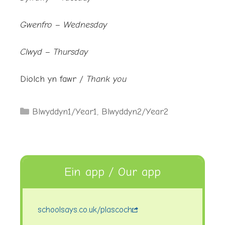
Gwenfro – Wednesday
Clwyd – Thursday
Diolch yn fawr /
Thank you
Categories
Blwyddyn1/Year1
,
Blwyddyn2/Year2
Ein app / Our app
schoolsays.co.uk/plascoch