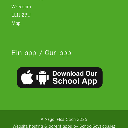
Wrecsam
LL11 2BU
Map
Ein app / Our app
© Ysgol Plas Coch 2026
Website hosting & parent apps by
SchoolSays.co.uk