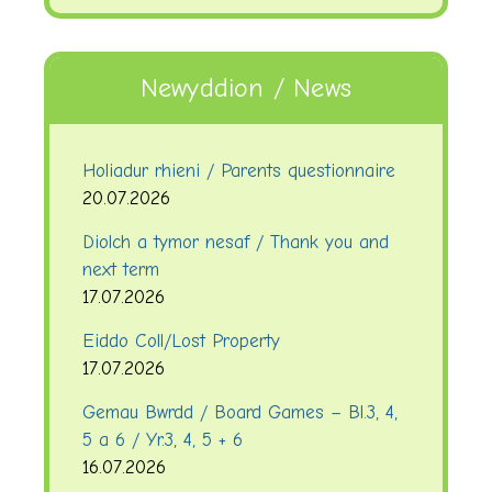
Newyddion / News
Holiadur rhieni / Parents questionnaire
20.07.2026
Diolch a tymor nesaf / Thank you and
next term
17.07.2026
Eiddo Coll/Lost Property
17.07.2026
Gemau Bwrdd / Board Games – Bl.3, 4,
5 a 6 / Yr.3, 4, 5 + 6
16.07.2026