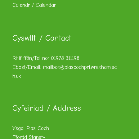
Calendr / Calendar
Cyswllt / Contact
Rhif ffôn/Tel no: 01978 311198
Ebost/Email:
mailbox@plascochpri.wrexham.sc
h.uk
Cyfeiriad / Address
Ysgol Plas Coch
Ffordd Stansty,