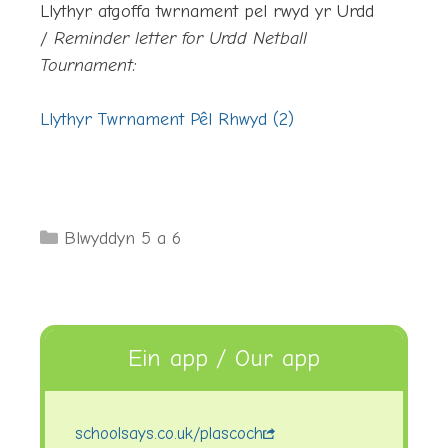
Llythyr atgoffa twrnament pel rwyd yr Urdd
/
Reminder letter for Urdd Netball
Tournament:
Llythyr Twrnament Pêl Rhwyd (2)
Categories
Blwyddyn 5 a 6
Ein app / Our app
schoolsays.co.uk/plascoch