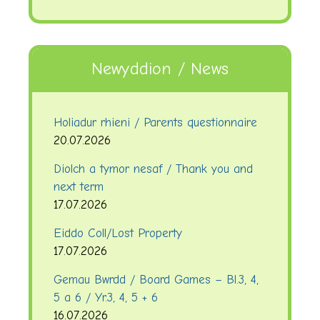
Newyddion / News
Holiadur rhieni / Parents questionnaire
20.07.2026
Diolch a tymor nesaf / Thank you and
next term
17.07.2026
Eiddo Coll/Lost Property
17.07.2026
Gemau Bwrdd / Board Games – Bl.3, 4,
5 a 6 / Yr.3, 4, 5 + 6
16.07.2026