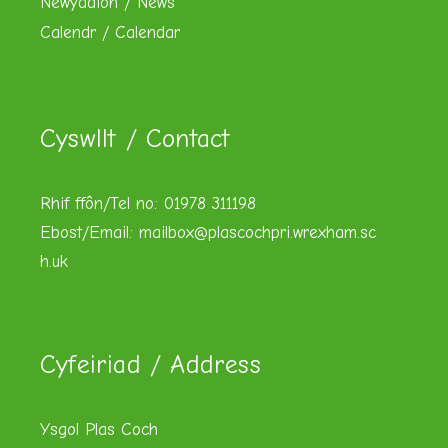
Newyddion / News
Calendr / Calendar
Cyswllt / Contact
Rhif ffôn/Tel no: 01978 311198
Ebost/Email:
mailbox@plascochpri.wrexham.sc
h.uk
Cyfeiriad / Address
Ysgol Plas Coch