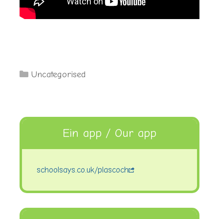
Categories
Uncategorised
Ein app / Our app
schoolsays.co.uk/plascoch