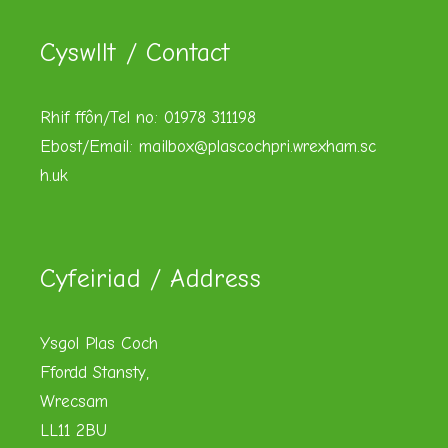
Cyswllt / Contact
Rhif ffôn/Tel no: 01978 311198
Ebost/Email:
mailbox@plascochpri.wrexham.sc
h.uk
Cyfeiriad / Address
Ysgol Plas Coch
Ffordd Stansty,
Wrecsam
LL11 2BU