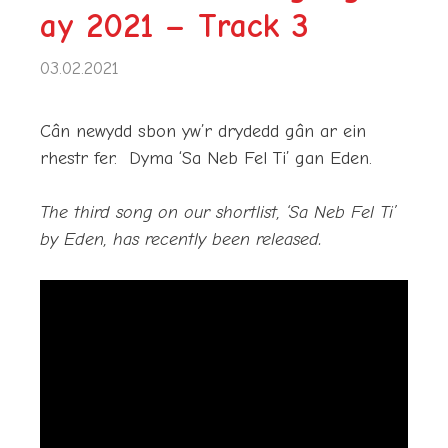
ay 2021 – Track 3
03.02.2021
Cân newydd sbon yw’r drydedd gân ar ein
rhestr fer. Dyma ‘Sa Neb Fel Ti’ gan Eden.
The third song on our shortlist, ‘Sa Neb Fel Ti’
by Eden, has recently been released.