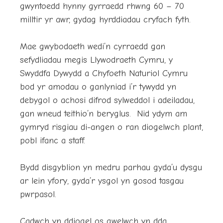
gwyntoedd hynny gyrraedd rhwng 60 – 70
milltir yr awr, gydag hyrddiadau cryfach fyth.
Mae gwybodaeth wedi’n cyrraedd gan
sefydliadau megis Llywodraeth Cymru, y
Swyddfa Dywydd a Chyfoeth Naturiol Cymru
bod yr amodau o ganlyniad i’r tywydd yn
debygol o achosi difrod sylweddol i adeiladau,
gan wneud teithio’n beryglus. Nid ydym am
gymryd risgiau di-angen o ran diogelwch plant,
pobl ifanc a staff.
Bydd disgyblion yn medru parhau gyda’u dysgu
ar lein yfory, gyda’r ysgol yn gosod tasgau
pwrpasol.
Cadwch yn ddiogel os gwelwch yn dda.