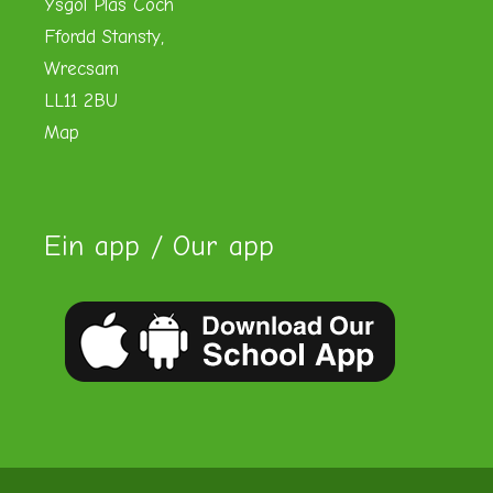
Ysgol Plas Coch
Ffordd Stansty,
Wrecsam
LL11 2BU
Map
Ein app / Our app