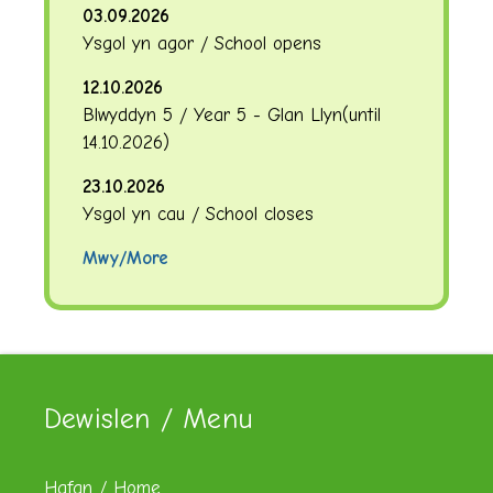
03.09.2026
Ysgol yn agor / School opens
12.10.2026
Blwyddyn 5 / Year 5 - Glan Llyn
(until
14.10.2026
)
23.10.2026
Ysgol yn cau / School closes
Mwy/More
Dewislen / Menu
Hafan / Home