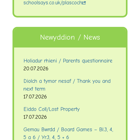
schoolsays.co.uk/plascoch
Newyddion / News
Holiadur rhieni / Parents questionnaire
20.07.2026
Diolch a tymor nesaf / Thank you and
next term
17.07.2026
Eiddo Coll/Lost Property
17.07.2026
Gemau Bwrdd / Board Games – Bl.3, 4,
5 a 6 / Yr.3, 4, 5 + 6