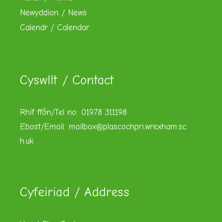
Newyddion / News
Calendr / Calendar
Cyswllt / Contact
Rhif ffôn/Tel no: 01978 311198
Ebost/Email:
mailbox@plascochpri.wrexham.sc
h.uk
Cyfeiriad / Address