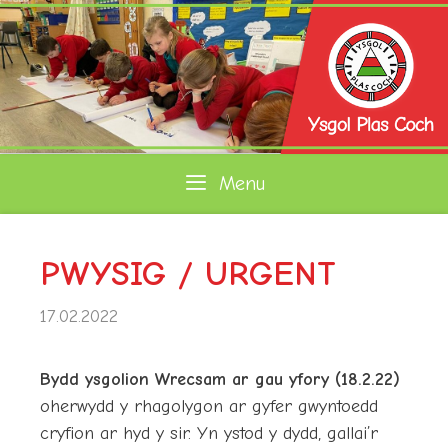
Skip
to
content
Menu
PWYSIG / URGENT
17.02.2022
Bydd ysgolion Wrecsam ar gau yfory (18.2.22)
oherwydd y rhagolygon ar gyfer gwyntoedd
cryfion ar hyd y sir. Yn ystod y dydd, gallai’r