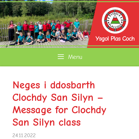
Skip
to
content
Menu
Neges i ddosbarth
Clochdy San Silyn –
Message for Clochdy
San Silyn class
24.11.2022