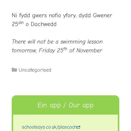
Ni fydd gwers nofio yfory, dydd Gwener
ain
25
o Dachwedd
There will not be a swimming lesson
th
tomorrow, Friday 25
of November
Categories
Uncategorised
Ein app / Our app
schoolsays.co.uk/plascoch