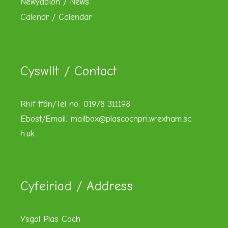
Newyddion / News
Calendr / Calendar
Cyswllt / Contact
Rhif ffôn/Tel no: 01978 311198
Ebost/Email:
mailbox@plascochpri.wrexham.sc
h.uk
Cyfeiriad / Address
Ysgol Plas Coch