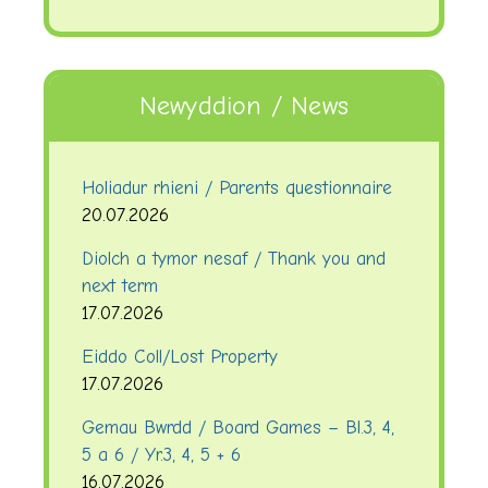
Newyddion / News
Holiadur rhieni / Parents questionnaire
20.07.2026
Diolch a tymor nesaf / Thank you and
next term
17.07.2026
Eiddo Coll/Lost Property
17.07.2026
Gemau Bwrdd / Board Games – Bl.3, 4,
5 a 6 / Yr.3, 4, 5 + 6
16.07.2026