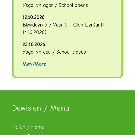
Ysgol yn agor / School opens
12.10.2026
Blwyddyn 5 / Year 5 - Glan Llyn
(until
14.10.2026
)
23.10.2026
Ysgol yn cau / School closes
Mwy/More
Dewislen / Menu
Hafan / Home