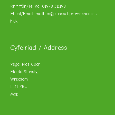
Rhif ffôn/Tel no: 01978 311198
Ebost/Email:
mailbox@plascochpri.wrexham.sc
h.uk
Cyfeiriad / Address
Ysgol Plas Coch
Ffordd Stansty,
Wrecsam
LL11 2BU
Map