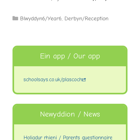
Categories
Blwyddyn6/Year6
,
Derbyn/Reception
Ein app / Our app
schoolsays.co.uk/plascoch
Newyddion / News
Holiadur rhieni / Parents questionnaire