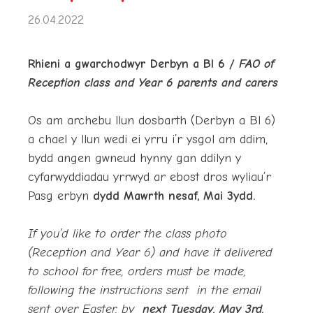
26.04.2022
Rhieni a gwarchodwyr Derbyn a Bl 6 /
FAO of
Reception class and Year 6 parents and carers
Os am archebu llun dosbarth (Derbyn a Bl 6)
a chael y llun wedi ei yrru i’r ysgol am ddim,
bydd angen gwneud hynny gan ddilyn y
cyfarwyddiadau yrrwyd ar ebost dros wyliau’r
Pasg erbyn
dydd Mawrth nesaf, Mai 3ydd.
If you’d like to order the class photo
(Reception and Year 6) and have it delivered
to school for free, orders must be made,
following the instructions sent in the email
sent over Easter, by
next Tuesday, May 3rd.