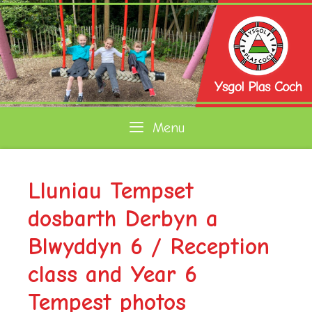
Skip
to
content
Menu
Lluniau Tempset
dosbarth Derbyn a
Blwyddyn 6 / Reception
class and Year 6
Tempest photos