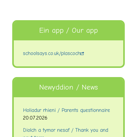
Ein app / Our app
schoolsays.co.uk/plascoch
Newyddion / News
Holiadur rhieni / Parents questionnaire
20.07.2026
Diolch a tymor nesaf / Thank you and