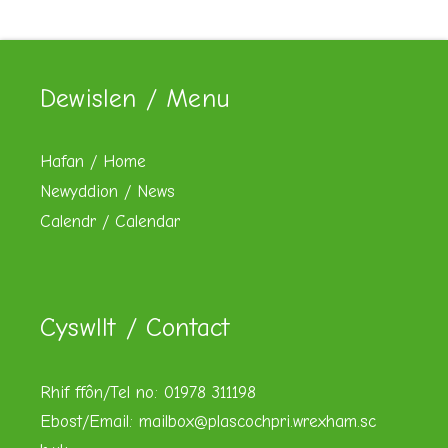
Dewislen / Menu
Hafan / Home
Newyddion / News
Calendr / Calendar
Cyswllt / Contact
Rhif ffôn/Tel no: 01978 311198
Ebost/Email:
mailbox@plascochpri.wrexham.sc