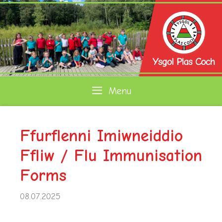
Skip
to
content
Menu
Ffurflenni Imiwneiddio
Ffliw / Flu Immunisation
Forms
08.07.2025