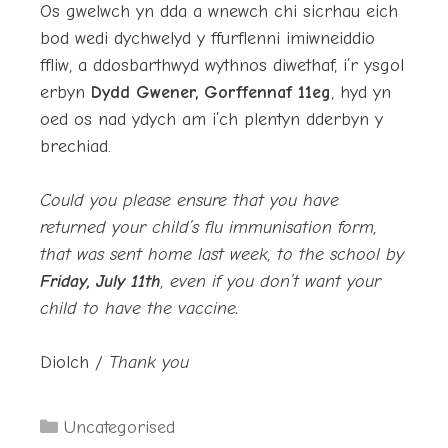
Os gwelwch yn dda a wnewch chi sicrhau eich
bod wedi dychwelyd y ffurflenni imiwneiddio
ffliw, a ddosbarthwyd wythnos diwethaf, i’r ysgol
erbyn
Dydd Gwener, Gorffennaf 11eg
, hyd yn
oed os nad ydych am i’ch plentyn dderbyn y
brechiad.
Could you please ensure that you have
returned your child’s flu immunisation form,
that was sent home last week, to the school by
Friday, July 11th
, even if you don’t want your
child to have the vaccine.
Diolch /
Thank you
Categories
Uncategorised