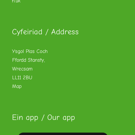
h.uk
Cyfeiriad / Address
Ysgol Plas Coch
Ffordd Stansty,
Wrecsam
LL11 2BU
Map
Ein app / Our app