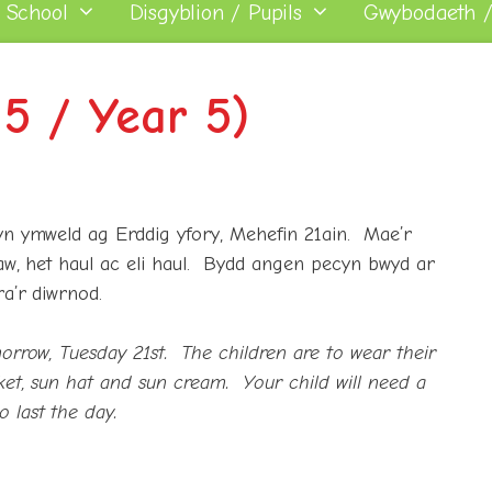
 School
Disgyblion / Pupils
Gwybodaeth /
5 / Year 5)
yn ymweld ag Erddig yfory, Mehefin 21ain. Mae’r
law, het haul ac eli haul. Bydd angen pecyn bwyd ar
a’r diwrnod.
orrow, Tuesday 21st. The children are to wear their
ket, sun hat and sun cream. Your child will need a
 last the day.