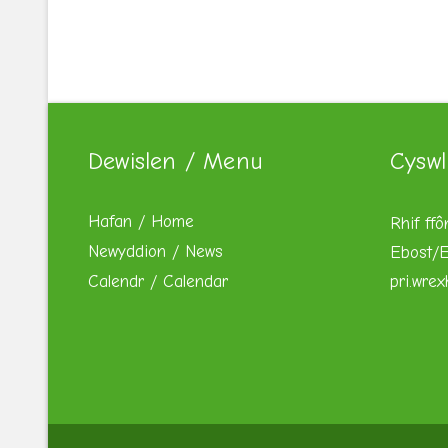
Dewislen / Menu
Cyswl
Hafan / Home
Rhif ffô
Newyddion / News
Ebost/E
Calendr / Calendar
pri.wre