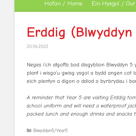
Hafan / Home
Ein Hysgol / Our
Erddig (Blwyddyn 
20.06.2022
Neges i’ch atgoffa bod disgyblion Blwyddyn 5 
plant i wisgo’u gwisg ysgol a bydd angen cot 
eich plentyn a digon o ddiod a byrbrydau i bar
A reminder that Year 5 are visiting Erddig tom
school uniform and will need a waterproof jac
packed lunch and enough drinks and snacks to
Categories
Blwyddyn5/Year5