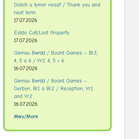
Diolch a tymor nesaf / Thank you and
next term
17.07.2026
Eiddo Coll/Lost Property
17.07.2026
Gemau Bwrdd / Board Games – Bl.3,
4, 5 a 6 / Yr.3, 4, 5 + 6
16.07.2026
Gemau Bwrdd / Board Games –
Derbyn, Bl.1 a Bl.2 / Reception, Yr.1
and Yr.2
16.07.2026
Mwy/More