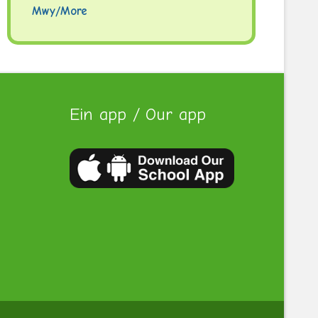
Mwy/More
Ein app / Our app