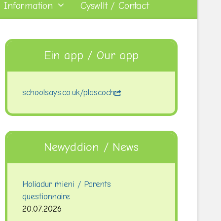
 Information
Cyswllt / Contact
Ein app / Our app
schoolsays.co.uk/plascoch
Newyddion / News
Holiadur rhieni / Parents
questionnaire
20.07.2026