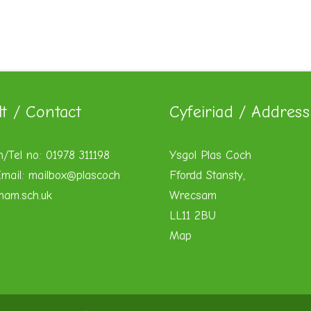
lt / Contact
Cyfeiriad / Address
n/Tel no: 01978 311198
Ysgol Plas Coch
mail:
mailbox@plascoch
Ffordd Stansty,
xham.sch.uk
Wrecsam
LL11 2BU
Map