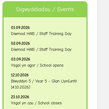
Digwyddiadau / Events
01.09.2026
Diwrnod HMS / Staff Training Day
02.09.2026
Diwrnod HMS / Staff Training Day
03.09.2026
Ysgol yn agor / School opens
12.10.2026
Blwyddyn 5 / Year 5 - Glan Llyn
(until
14.10.2026
)
23.10.2026
Ysgol yn cau / School closes