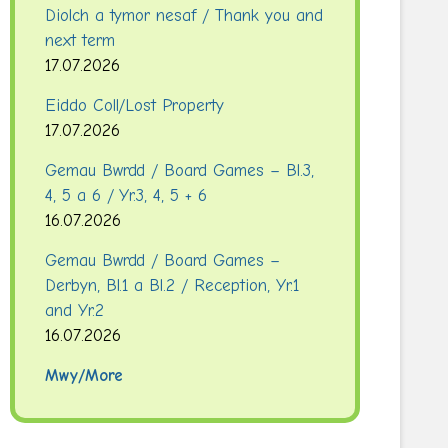
Diolch a tymor nesaf / Thank you and
next term
17.07.2026
Eiddo Coll/Lost Property
17.07.2026
Gemau Bwrdd / Board Games – Bl.3,
4, 5 a 6 / Yr.3, 4, 5 + 6
16.07.2026
Gemau Bwrdd / Board Games –
Derbyn, Bl.1 a Bl.2 / Reception, Yr.1
and Yr.2
16.07.2026
Mwy/More