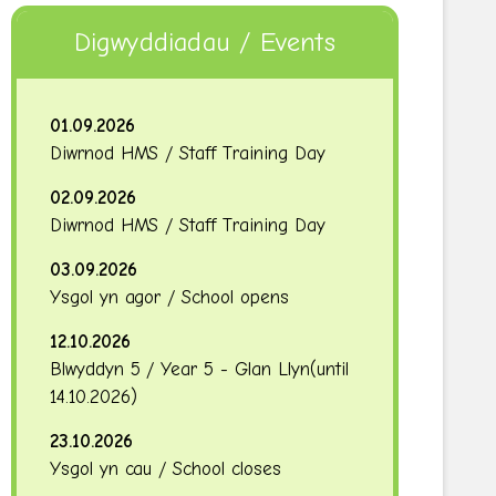
Digwyddiadau / Events
01.09.2026
Diwrnod HMS / Staff Training Day
02.09.2026
Diwrnod HMS / Staff Training Day
03.09.2026
Ysgol yn agor / School opens
12.10.2026
Blwyddyn 5 / Year 5 - Glan Llyn
(until
14.10.2026
)
23.10.2026
Ysgol yn cau / School closes