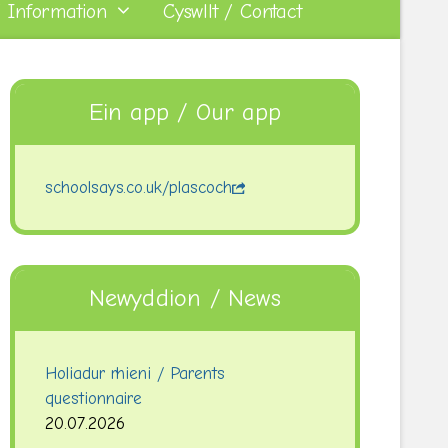
 Information
Cyswllt / Contact
Ein app / Our app
schoolsays.co.uk/plascoch
Newyddion / News
Holiadur rhieni / Parents
questionnaire
20.07.2026