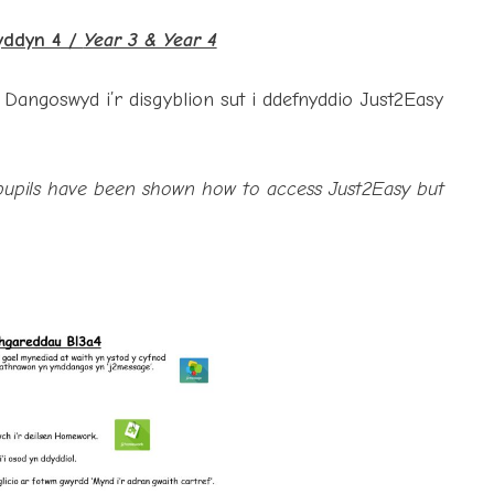
yddyn 4 /
Year 3 & Year 4
Dangoswyd i’r disgyblion sut i ddefnyddio Just2Easy
 pupils have been shown how to access Just2Easy but