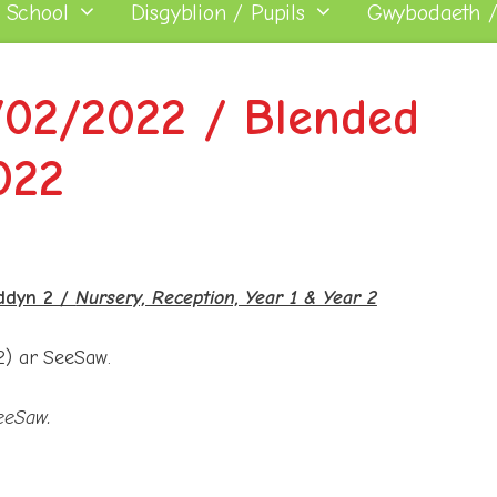
 School
Disgyblion / Pupils
Gwybodaeth /
/02/2022 / Blended
022
yddyn 2 /
Nursery, Reception, Year 1 & Year 2
2) ar SeeSaw.
eeSaw.