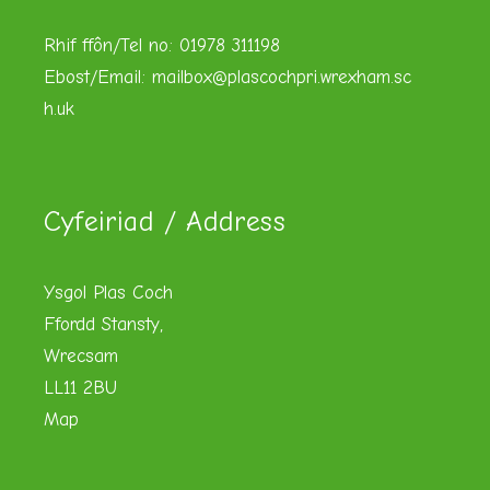
Rhif ffôn/Tel no: 01978 311198
Ebost/Email:
mailbox@plascochpri.wrexham.sc
h.uk
Cyfeiriad / Address
Ysgol Plas Coch
Ffordd Stansty,
Wrecsam
LL11 2BU
Map