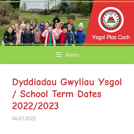
Skip
to
content
Menu
Dyddiadau Gwyliau Ysgol
/ School Term Dates
2022/2023
06.07.2022