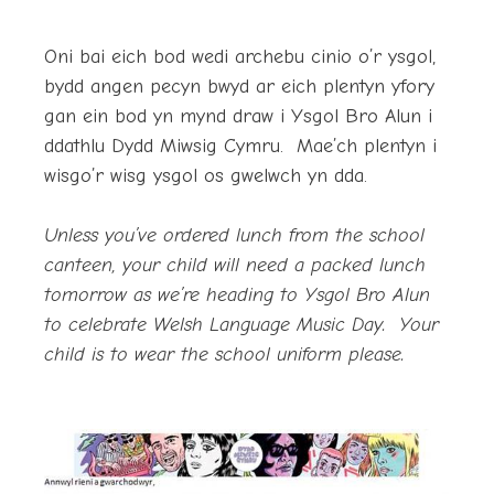
Oni bai eich bod wedi archebu cinio o’r ysgol,
bydd angen pecyn bwyd ar eich plentyn yfory
gan ein bod yn mynd draw i Ysgol Bro Alun i
ddathlu Dydd Miwsig Cymru. Mae’ch plentyn i
wisgo’r wisg ysgol os gwelwch yn dda.
Unless you’ve ordered lunch from the school
canteen, your child will need a packed lunch
tomorrow as we’re heading to Ysgol Bro Alun
to celebrate Welsh Language Music Day. Your
child is to wear the school uniform please.