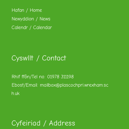
Hafan / Home
Newyddion / News
Calendr / Calendar
Cyswllt / Contact
Rhif ffôn/Tel no: 01978 311198
Ebost/Email:
mailbox@plascochpri.wrexham.sc
h.uk
Cyfeiriad / Address