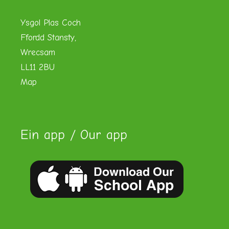
Ysgol Plas Coch
Ffordd Stansty,
Wrecsam
LL11 2BU
Map
Ein app / Our app