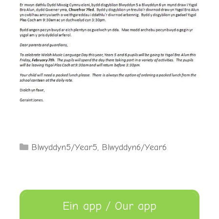
Categories
Blwyddyn5/Year5
,
Blwyddyn6/Year6
Ein app / Our app