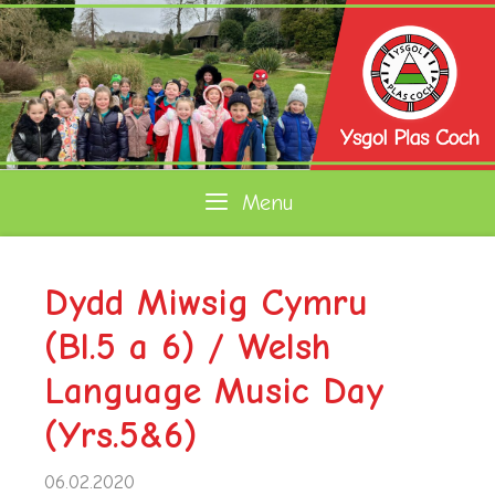
Skip
to
content
Menu
Dydd Miwsig Cymru
(Bl.5 a 6) / Welsh
Language Music Day
(Yrs.5&6)
06.02.2020