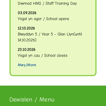
Diwrnod HMS / Staff Training Day
03.09.2026
Ysgol yn agor / School opens
12.10.2026
Blwyddyn 5 / Year 5 - Glan Llyn
(until
14.10.2026
)
23.10.2026
Ysgol yn cau / School closes
Mwy/More
Dewislen / Menu