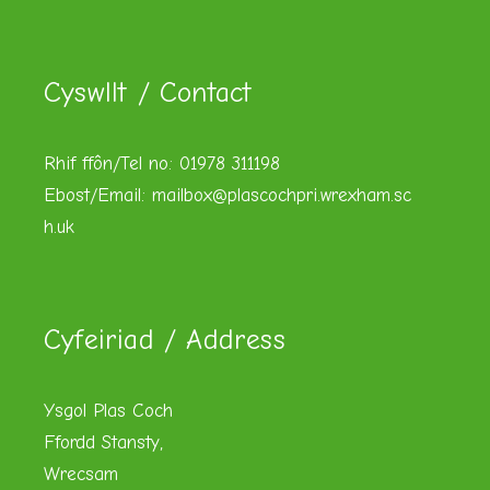
Cyswllt / Contact
Rhif ffôn/Tel no: 01978 311198
Ebost/Email:
mailbox@plascochpri.wrexham.sc
h.uk
Cyfeiriad / Address
Ysgol Plas Coch
Ffordd Stansty,
Wrecsam