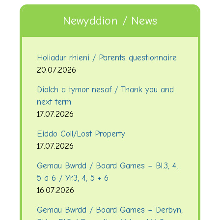
Newyddion / News
Holiadur rhieni / Parents questionnaire
20.07.2026
Diolch a tymor nesaf / Thank you and
next term
17.07.2026
Eiddo Coll/Lost Property
17.07.2026
Gemau Bwrdd / Board Games – Bl.3, 4,
5 a 6 / Yr.3, 4, 5 + 6
16.07.2026
Gemau Bwrdd / Board Games – Derbyn,