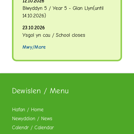
12.10.2026
Blwyddyn 5 / Year 5 - Glan Llyn
(until
14.10.2026
)
23.10.2026
Ysgol yn cau / School closes
Mwy/More
Dewislen / Menu
Hafan / Home
Newyddion / News
Calendr / Calendar