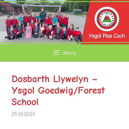
Skip
to
content
Menu
Dosbarth Llywelyn –
Ysgol Goedwig/Forest
School
25.06.2023