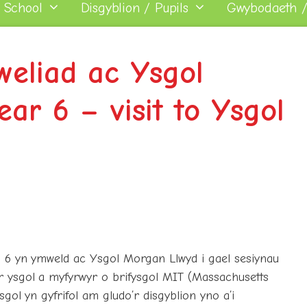
 School
Disgyblion / Pupils
Gwybodaeth /
eliad ac Ysgol
ar 6 – visit to Ysgol
n 6 yn ymweld ac Ysgol Morgan Llwyd i gael sesiynau
 ysgol a myfyrwyr o brifysgol MIT (Massachusetts
gol yn gyfrifol am gludo’r disgyblion yno a’i