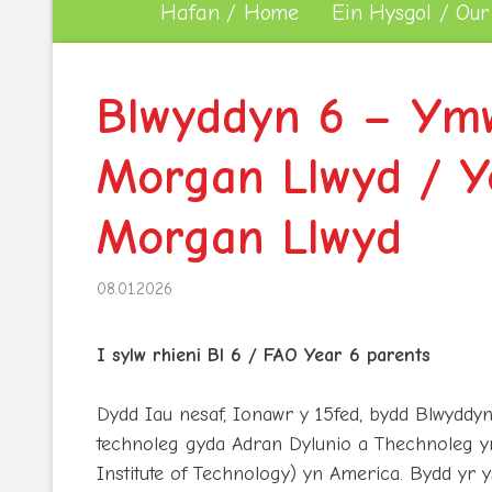
Hafan / Home
Ein Hysgol / Our
Blwyddyn 6 – Ymw
Morgan Llwyd / Ye
Morgan Llwyd
08.01.2026
I sylw rhieni Bl 6 / FAO Year 6 parents
Dydd Iau nesaf, Ionawr y 15fed, bydd Blwyddy
technoleg gyda Adran Dylunio a Thechnoleg yr
Institute of Technology) yn America. Bydd yr ys