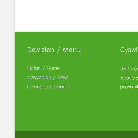
Dewislen / Menu
Cyswl
Hafan / Home
Rhif ffô
Newyddion / News
Ebost/E
Calendr / Calendar
pri.wre