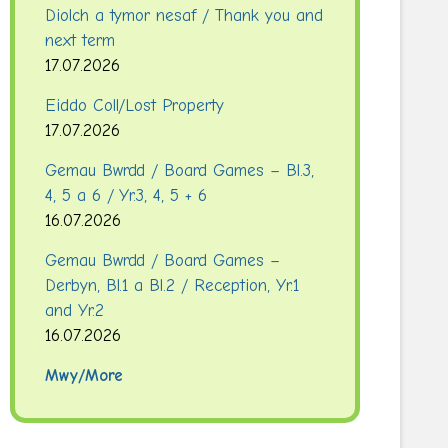
Diolch a tymor nesaf / Thank you and
next term
17.07.2026
Eiddo Coll/Lost Property
17.07.2026
Gemau Bwrdd / Board Games – Bl.3,
4, 5 a 6 / Yr.3, 4, 5 + 6
16.07.2026
Gemau Bwrdd / Board Games –
Derbyn, Bl.1 a Bl.2 / Reception, Yr.1
and Yr.2
16.07.2026
Mwy/More