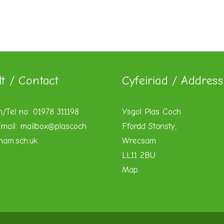
lt / Contact
Cyfeiriad / Address
n/Tel no: 01978 311198
Ysgol Plas Coch
mail:
mailbox@plascoch
Ffordd Stansty,
xham.sch.uk
Wrecsam
LL11 2BU
Map