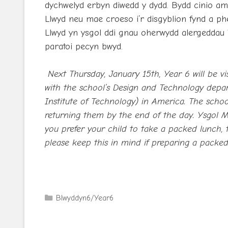
dychwelyd erbyn diwedd y dydd. Bydd cinio am
Llwyd neu mae croeso i’r disgyblion fynd a 
Llwyd yn ysgol ddi gnau oherwydd alergeddau ‘
paratoi pecyn bwyd.
Next Thursday, January 15th, Year 6 will be v
with the school’s Design and Technology depa
Institute of Technology) in America. The school
returning them by the end of the day. Ysgol Mor
you prefer your child to take a packed lunch, t
please keep this in mind if preparing a packed
Categories
Blwyddyn6/Year6