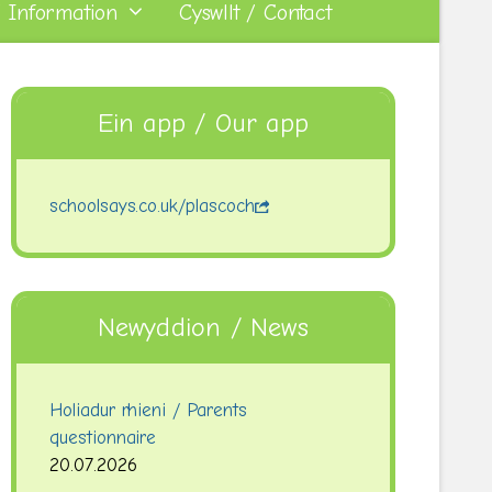
 Information
Cyswllt / Contact
Ein app / Our app
schoolsays.co.uk/plascoch
Newyddion / News
Holiadur rhieni / Parents
questionnaire
20.07.2026