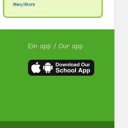
Mwy/More
Ein app / Our app