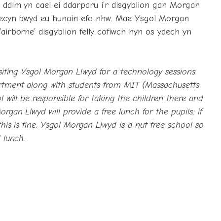
 ddim yn cael ei ddarparu i’r disgyblion gan Morgan
phecyn bwyd eu hunain efo nhw. Mae Ysgol Morgan
airborne’ disgyblion felly cofiwch hyn os ydech yn
isiting Ysgol Morgan Llwyd for a technology sessions
rtment along with students from MIT (Massachusetts
 will be responsible for taking the children there and
gan Llwyd will provide a free lunch for the pupils; if
his is fine. Ysgol Morgan Llwyd is a nut free school so
 lunch.