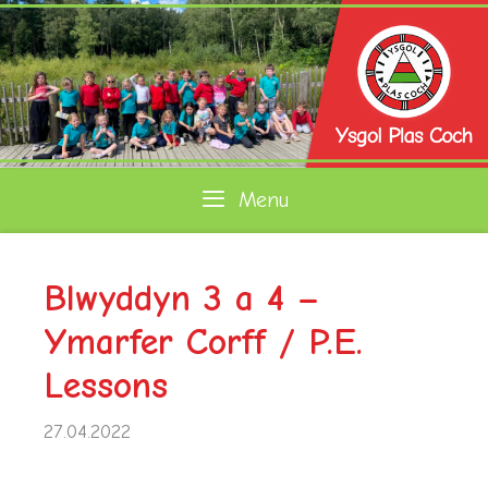
Skip
to
content
Menu
Blwyddyn 3 a 4 –
Ymarfer Corff / P.E.
Lessons
27.04.2022