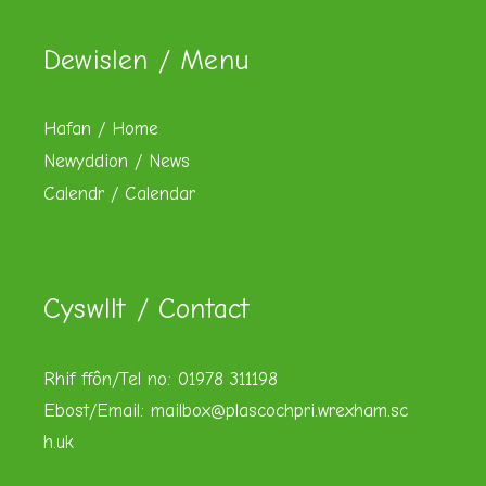
Dewislen / Menu
Hafan / Home
Newyddion / News
Calendr / Calendar
Cyswllt / Contact
Rhif ffôn/Tel no: 01978 311198
Ebost/Email:
mailbox@plascochpri.wrexham.sc
h.uk