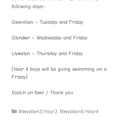
following days:-
Gwenllian – Tuesday and Friday
Glyndwr – Wednesday and Friday
Llywelyn – Thursday and Friday
(Year 4 boys will be going swimming on a
Friday)
Diolch yn fawr /
Thank you
Categories
Blwyddyn3/Year3
,
Blwyddyn4/Year4