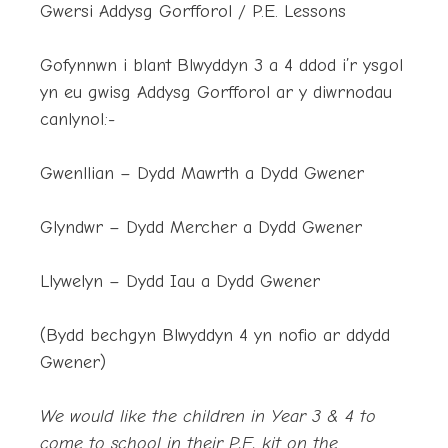
Gwersi Addysg Gorfforol / P.E. Lessons
Gofynnwn i blant Blwyddyn 3 a 4 ddod i’r ysgol
yn eu gwisg Addysg Gorfforol ar y diwrnodau
canlynol:-
Gwenllian – Dydd Mawrth a Dydd Gwener
Glyndwr – Dydd Mercher a Dydd Gwener
Llywelyn – Dydd Iau a Dydd Gwener
(Bydd bechgyn Blwyddyn 4 yn nofio ar ddydd
Gwener)
We would like the children in Year 3 & 4 to
come to school in their P.E. kit on the