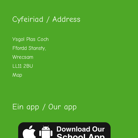
Cyfeiriad / Address
Ysgol Plas Coch
Ffordd Stansty,
Wrecsam
LL11 2BU
Map
Ein app / Our app