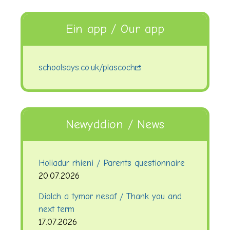
Ein app / Our app
schoolsays.co.uk/plascoch
Newyddion / News
Holiadur rhieni / Parents questionnaire
20.07.2026
Diolch a tymor nesaf / Thank you and
next term
17.07.2026