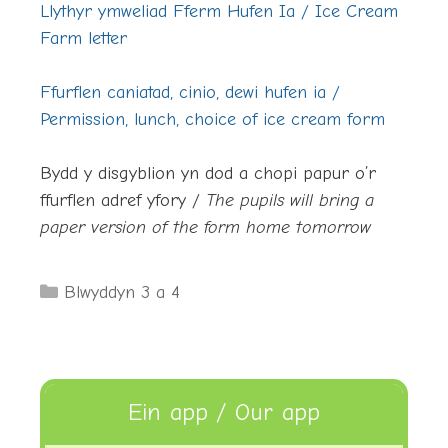
Llythyr ymweliad Fferm Hufen Ia /
Ice Cream
Farm letter
Ffurflen caniatad, cinio, dewi hufen ia /
Permission, lunch, choice of ice cream form
Bydd y disgyblion yn dod a chopi papur o’r
ffurflen adref yfory /
The pupils will bring a
paper version of the form home tomorrow
Categories
Blwyddyn 3 a 4
Ein app / Our app