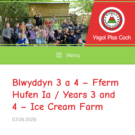
Skip
to
content
Menu
Blwyddyn 3 a 4 – Fferm
Hufen Ia / Years 3 and
4 – Ice Cream Farm
03.06.2026