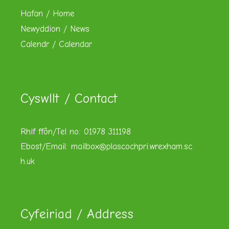
Hafan / Home
Newyddion / News
Calendr / Calendar
Cyswllt / Contact
Rhif ffôn/Tel no: 01978 311198
Ebost/Email:
mailbox@plascochpri.wrexham.sc
h.uk
Cyfeiriad / Address