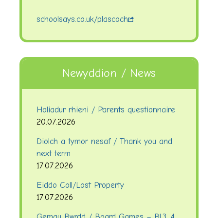
schoolsays.co.uk/plascoch
Newyddion / News
Holiadur rhieni / Parents questionnaire
20.07.2026
Diolch a tymor nesaf / Thank you and
next term
17.07.2026
Eiddo Coll/Lost Property
17.07.2026
Gemau Bwrdd / Board Games – Bl.3, 4,