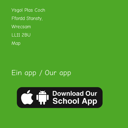
Ysgol Plas Coch
Ffordd Stansty,
Wrecsam
LL11 2BU
Map
Ein app / Our app