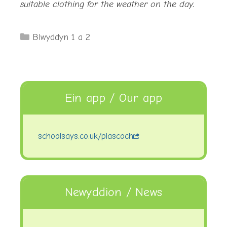
suitable clothing for the weather on the day.
Categories
Blwyddyn 1 a 2
Ein app / Our app
schoolsays.co.uk/plascoch
Newyddion / News