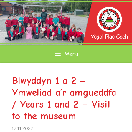
Skip
to
content
Menu
Blwyddyn 1 a 2 –
Ymweliad a’r amgueddfa
/ Years 1 and 2 – Visit
to the museum
17.11.2022