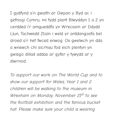
I gydfynd a’n gwaith ar Gwpan y Byd ac i
gefnogi Cymru, mi fydd plant Blwyddyn 1 a 2 yn
cerdded i’r amgueddfa yn Wrecsam ar Ddydd
Llun, Tachwedd 21ain i weld yr arddangosfa bel
droed a’r het fwced enwog. Os gwelwch yn dda
a wnewch chi sicrhau fod eich plentyn yn
gwisgo dillad addas ar gyfer y tywydd ar y
diwrnod.
To support our work on The World Cup and to
show our support for Wales, Year 1 and 2
children will be walking to the museum in
st
Wrexham on Monday, November 21
to see
the football exhibition and the famous bucket
hat. Please make sure your child is wearing