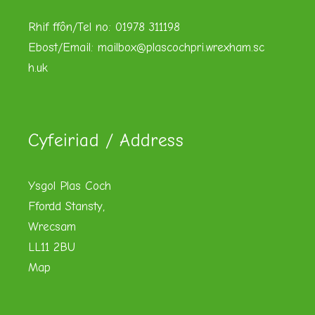
Rhif ffôn/Tel no: 01978 311198
Ebost/Email:
mailbox@plascochpri.wrexham.sc
h.uk
Cyfeiriad / Address
Ysgol Plas Coch
Ffordd Stansty,
Wrecsam
LL11 2BU
Map