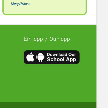
Mwy/More
Ein app / Our app