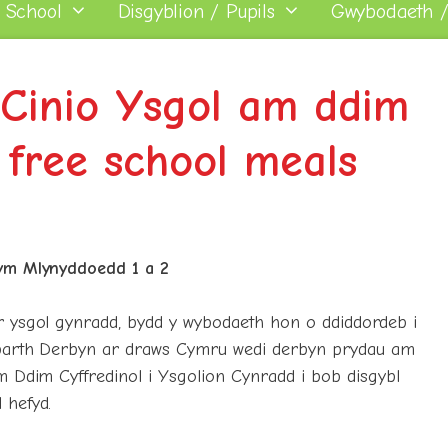
 School
Disgyblion / Pupils
Gwybodaeth /
 Cinio Ysgol am ddim
 free school meals
 ym Mlynyddoedd 1 a 2
r ysgol gynradd, bydd y wybodaeth hon o ddiddordeb i
sbarth Derbyn ar draws Cymru wedi derbyn prydau am
m Ddim Cyffredinol i Ysgolion Cynradd i bob disgybl
 hefyd.