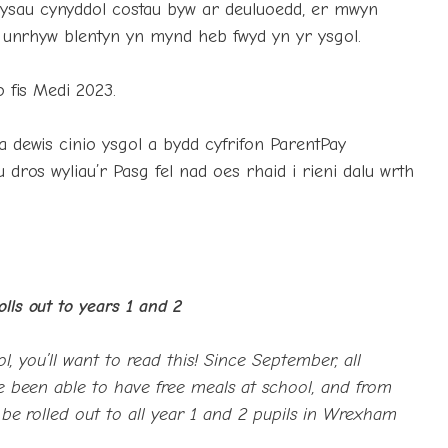
ysau cynyddol costau byw ar deuluoedd, er mwyn
es unrhyw blentyn yn mynd heb fwyd yn yr ysgol.
o fis Medi 2023.
a dewis cinio ysgol a bydd cyfrifon ParentPay
 dros wyliau’r Pasg fel nad oes rhaid i rieni dalu wrth
lls out to years 1 and 2
ol, you’ll want to read this! Since September, all
ve been able to have free meals at school, and from
 be rolled out to all year 1 and 2 pupils in Wrexham