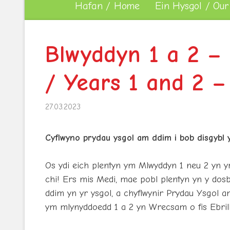
Hafan / Home
Ein Hysgol / Our
Blwyddyn 1 a 2 –
/ Years 1 and 2 –
27.03.2023
Cyflwyno prydau ysgol am ddim i bob disgybl
Os ydi eich plentyn ym Mlwyddyn 1 neu 2 yn y
chi! Ers mis Medi, mae pobl plentyn yn y do
ddim yn yr ysgol, a chyflwynir Prydau Ysgol a
ym mlynyddoedd 1 a 2 yn Wrecsam o fis Ebrill