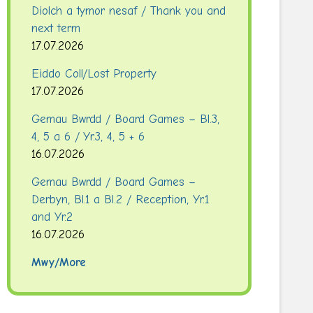
Diolch a tymor nesaf / Thank you and
next term
17.07.2026
Eiddo Coll/Lost Property
17.07.2026
Gemau Bwrdd / Board Games – Bl.3,
4, 5 a 6 / Yr.3, 4, 5 + 6
16.07.2026
Gemau Bwrdd / Board Games –
Derbyn, Bl.1 a Bl.2 / Reception, Yr.1
and Yr.2
16.07.2026
Mwy/More