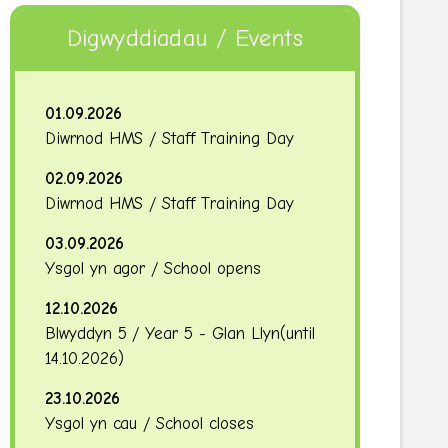
Digwyddiadau / Events
01.09.2026
Diwrnod HMS / Staff Training Day
02.09.2026
Diwrnod HMS / Staff Training Day
03.09.2026
Ysgol yn agor / School opens
12.10.2026
Blwyddyn 5 / Year 5 - Glan Llyn
(until
14.10.2026
)
23.10.2026
Ysgol yn cau / School closes