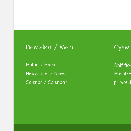
Dewislen / Menu
Cyswl
Hafan / Home
Rhif ffô
Newyddion / News
Ebost/E
Calendr / Calendar
pri.wre