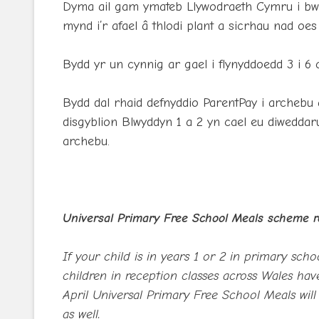
Dyma ail gam ymateb Llywodraeth Cymru i bw
mynd i’r afael â thlodi plant a sicrhau nad o
Bydd yr un cynnig ar gael i flynyddoedd 3 i 6 
Bydd dal rhaid defnyddio ParentPay i archebu 
disgyblion Blwyddyn 1 a 2 yn cael eu diweddaru
archebu.
Universal Primary Free School Meals scheme ro
If your child is in years 1 or 2 in primary scho
children in reception classes across Wales ha
April Universal Primary Free School Meals will
as well.