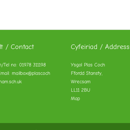
lt / Contact
Cyfeiriad / Address
n/Tel no: 01978 311198
Ysgol Plas Coch
mail:
mailbox@plascoch
Ffordd Stansty,
xham.sch.uk
Wrecsam
LL11 2BU
Map