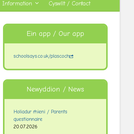
 Information
Cyswllt / Contact
Ein app / Our app
schoolsays.co.uk/plascoch
Newyddion / News
Holiadur rhieni / Parents
questionnaire
20.07.2026