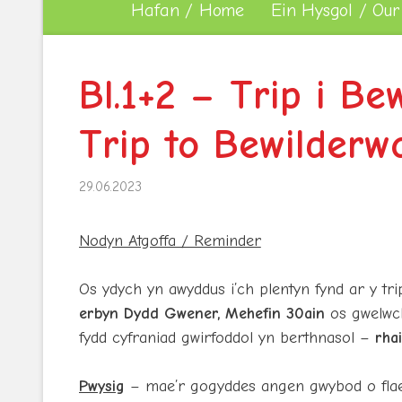
Hafan / Home
Ein Hysgol / Our
Bl.1+2 – Trip i Be
Trip to Bewilderwo
29.06.2023
Nodyn Atgoffa / Reminder
Os ydych yn awyddus i’ch plentyn fynd ar y tr
erbyn Dydd Gwener, Mehefin 30ain
os gwelwch
fydd cyfraniad gwirfoddol yn berthnasol –
rha
Pwysig
– mae’r gogyddes angen gwybod o flaen l