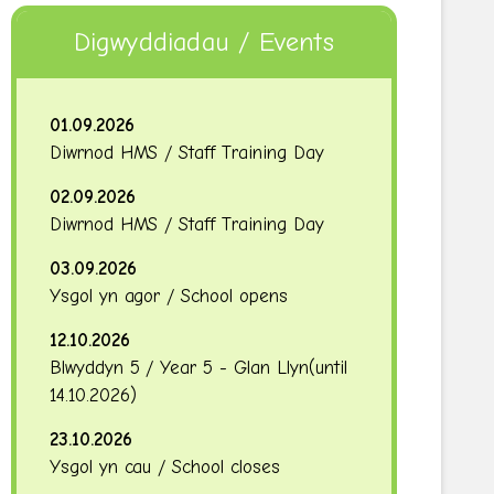
Digwyddiadau / Events
01.09.2026
Diwrnod HMS / Staff Training Day
02.09.2026
Diwrnod HMS / Staff Training Day
03.09.2026
Ysgol yn agor / School opens
12.10.2026
Blwyddyn 5 / Year 5 - Glan Llyn
(until
14.10.2026
)
23.10.2026
Ysgol yn cau / School closes