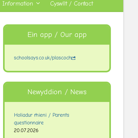
 Information
Cyswllt / Contact
Ein app / Our app
schoolsays.co.uk/plascoch
Newyddion / News
Holiadur rhieni / Parents
questionnaire
20.07.2026