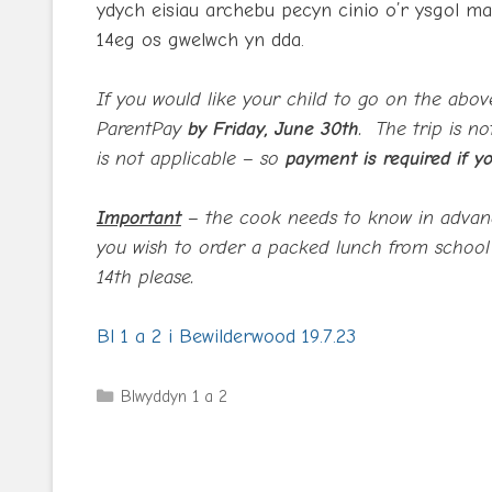
ydych eisiau archebu pecyn cinio o’r ysgol mae
14eg os gwelwch yn dda.
If you would like your child to go on the abo
ParentPay
by Friday, June 30th
. The trip is no
is not applicable – so
payment is required if y
Important
– the cook needs to know in advanc
you wish to order a packed lunch from school y
14th please.
Bl 1 a 2 i Bewilderwood 19.7.23
Categories
Blwyddyn 1 a 2