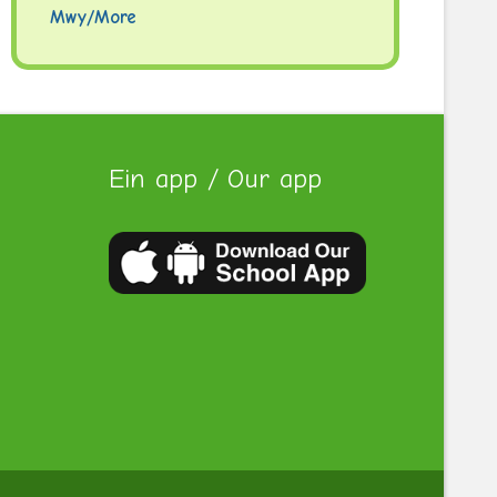
Mwy/More
Ein app / Our app