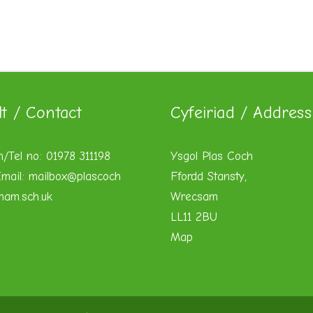
lt / Contact
Cyfeiriad / Address
n/Tel no: 01978 311198
Ysgol Plas Coch
mail:
mailbox@plascoch
Ffordd Stansty,
xham.sch.uk
Wrecsam
LL11 2BU
Map