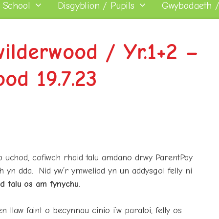
 School
Disgyblion / Pupils
Gwybodaeth /
wilderwood / Yr.1+2 –
od 19.7.23
ip uchod, cofiwch rhaid talu amdano drwy ParentPay
 yn dda. Nid yw’r ymweliad yn un addysgol felly ni
id talu os am fynychu
.
law faint o becynnau cinio i’w paratoi, felly os