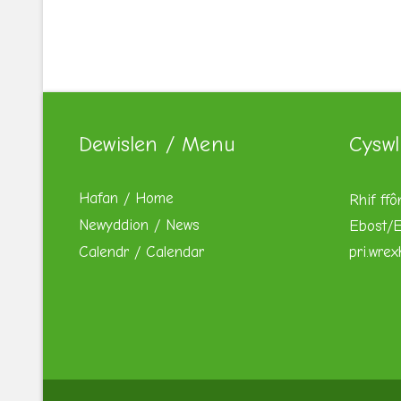
Dewislen / Menu
Cyswl
Hafan / Home
Rhif ffô
Newyddion / News
Ebost/E
Calendr / Calendar
pri.wre