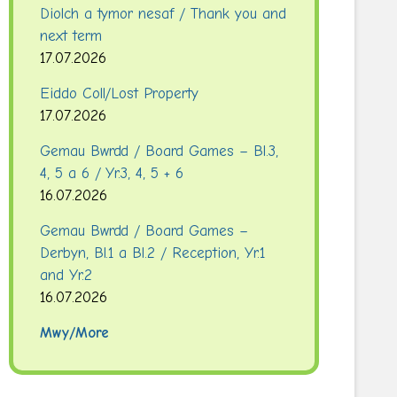
Diolch a tymor nesaf / Thank you and
next term
17.07.2026
Eiddo Coll/Lost Property
17.07.2026
Gemau Bwrdd / Board Games – Bl.3,
4, 5 a 6 / Yr.3, 4, 5 + 6
16.07.2026
Gemau Bwrdd / Board Games –
Derbyn, Bl.1 a Bl.2 / Reception, Yr.1
and Yr.2
16.07.2026
Mwy/More